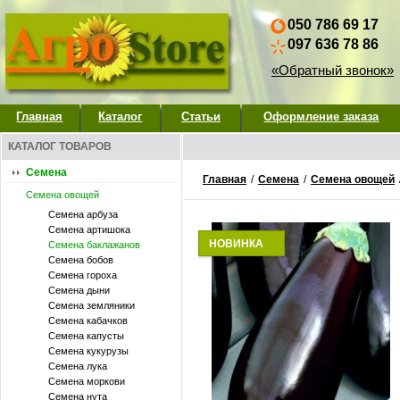
050 786 69 17
097 636 78 86
«Обратный звонок»
Главная
Каталог
Статьи
Оформление заказа
КАТАЛОГ ТОВАРОВ
Семена
Главная
/
Семена
/
Семена овощей
Семена овощей
Семена арбуза
Семена артишока
НОВИНКА
Семена баклажанов
Семена бобов
Семена гороха
Семена дыни
Семена земляники
Семена кабачков
Семена капусты
Семена кукурузы
Семена лука
Семена моркови
Семена нута