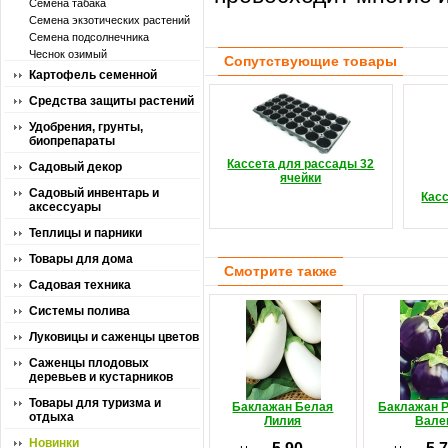
Семена табака
Семена экзотических растений
Семена подсолнечника
Чеснок озимый
Сопутствующие товары
Картофель семенной
Средства защиты растений
Удобрения, грунты,
биопрепараты
Кассета для рассады 32
Садовый декор
ячейки
Садовый инвентарь и
Кас
аксессуары
Теплицы и парники
Товары для дома
Смотрите также
Садовая техника
Системы полива
Луковицы и саженцы цветов
Саженцы плодовых
деревьев и кустарников
Товары для туризма и
Баклажан Белая
Баклажан Р
отдыха
Лилия
Вале
Новинки