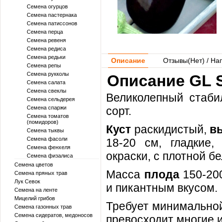
Семена огурцов
Семена пастернака
Семена патиссонов
Семена перца
Семена ревеня
Семена редиса
Семена редьки
Описание
Отзывы(
Нет
) / На
Семена репы
Семена рукколы
Описание GL S
Семена салата
Семена свеклы
Великолепный стаб
Семена сельдерея
Семена спаржи
сорт.
Семена томатов
(помидоров)
Куст
раскидистый,
в
Семена тыквы
Семена фасоли
18-20 см, гладкие,
Семена фенхеля
окраски, с плотной б
Семена физалиса
Семена цветов
Масса
плода
150-20
Семена пряных трав
Лук Севок
и пикантным вкусом.
Семена на ленте
Мицелий грибов
Требует минимальной
Семена газонных трав
Семена сидератов, медоносов
превосходит многие 