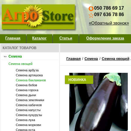
050 786 69 17
097 636 78 86
«Обратный звонок»
Главная
Каталог
Статьи
Оформление заказа
КАТАЛОГ ТОВАРОВ
Семена
Главная
/
Семена
/
Семена овощей
Семена овощей
Семена арбуза
Семена артишока
НОВИНКА
Семена баклажанов
Семена бобов
Семена гороха
Семена дыни
Семена земляники
Семена кабачков
Семена капусты
Семена кукурузы
Семена лука
Семена моркови
Семена нута