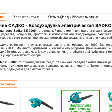
ие
Характеристики
Отзывы(
Нет
) / Написать отзыв
ние САДКО - Воздуходувка электрическая SADKO 
пылесос Sadko BE-2000
- это мощный инструмент для работы в саду, возле 
 удобства, мощности, простоты в использовании. Воздуходувка работает
усора (за счет воздушного потока, который она создает), откуда оно легко с
одель работает на электрическом двигателе, мощностью 2000 Вт, кот
ем 220 В. Мощности двигателя и частоты его оборотов (максимально 1400
до 260 километров в час. В другом значении, это объем до 11 кубических ме
 уборок участков от мусора.
dko BE-2000
от производителя Садко, так как она обладает компактными р
 чему ими легко пользоваться, транспортировать и хранить. Также, инстру
ора, подойдет и для очистки от снега.
те также
Воздуходувка
Э
электрическая
в