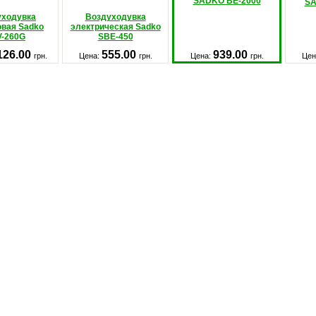
SADKO BE-2000
SA
уходувка
Воздуходувка
овая Sadko
электрическая Sadko
V-260G
SBE-450
126.00
555.00
939.00
грн.
Цена:
грн.
Цена:
грн.
Цен