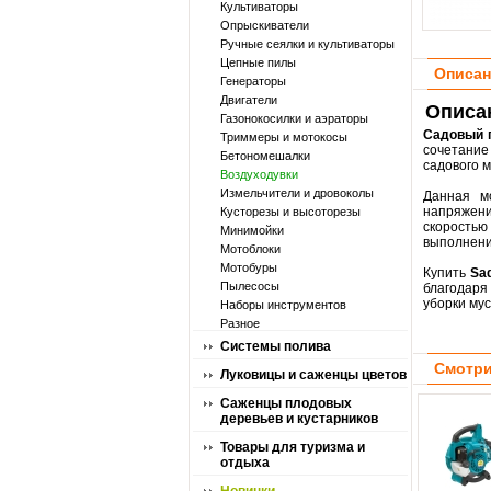
Культиваторы
Опрыскиватели
Ручные сеялки и культиваторы
Цепные пилы
Описан
Генераторы
Двигатели
Описа
Газонокосилки и аэраторы
Садовый 
Триммеры и мотокосы
сочетание
Бетономешалки
садового м
Воздуходувки
Измельчители и дровоколы
Данная м
напряжени
Кусторезы и высоторезы
скоростью 
Минимойки
выполнения
Мотоблоки
Мотобуры
Купить
Sa
Пылесосы
благодаря
уборки мус
Наборы инструментов
Разное
Системы полива
Смотри
Луковицы и саженцы цветов
Саженцы плодовых
деревьев и кустарников
Товары для туризма и
отдыха