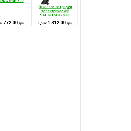
DKO SBE-600
Пылесос ветродув
эелектрический
SADKO SBE-2600
772.00
1 812.00
а:
грн.
Цена:
грн.