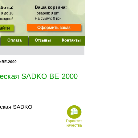
Ваша корзина:
аботы:
с 9 до 18
Товаров:
0
шт.
На сумму:
0
грн
выходной
Оплата
Отзывы
Контакты
 BE-2000
ческая SADKO BE-2000
еская SADKO
Гарантия
качества