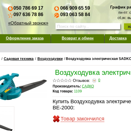
График р
050 786 69 17
066 909 65 59
пн-пт: 
097 636 78 86
093 063 58 84
сб,вс: 
«Обратный звонок»
Оформление заказа
Возврат и обмен
Доставка
/
Садовая техника
/
Воздуходувки
/
Воздуходувка электрическая SADKO
Воздуходувка электри
Отзывов:
0
Производитель:
САДКО
Код товара:
1109
Купить Воздуходувка электрич
BE-2000:
Товар закончился