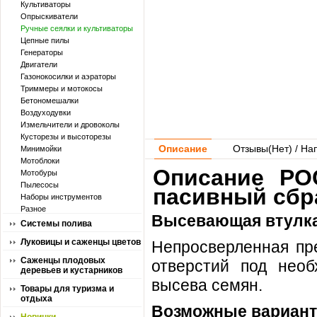
Культиваторы
Опрыскиватели
Ручные сеялки и культиваторы
Цепные пилы
Генераторы
Двигатели
Газонокосилки и аэраторы
Триммеры и мотокосы
Бетономешалки
Воздуходувки
Измельчители и дровоколы
Кусторезы и высоторезы
Описание
Отзывы(
Нет
) / На
Минимойки
Мотоблоки
Описание РО
Мотобуры
Пылесосы
пасивный сбр
Наборы инструментов
Разное
Высевающая втулка
Системы полива
Луковицы и саженцы цветов
Непросверленная пре
Саженцы плодовых
отверстий под нео
деревьев и кустарников
высева семян.
Товары для туризма и
отдыха
Возможные вариант