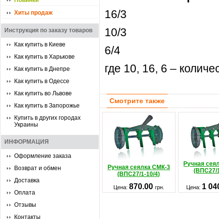
Новинки
16/3
Хиты продаж
10/3
Инструкция по заказу товаров
Как купить в Киеве
6/4
Как купить в Харькове
где 10, 16, 6 – колич
Как купить в Днепре
Как купить в Одессе
Как купить во Львове
Смотрите также
Как купить в Запорожье
Купить в других городах
Украины
ИНФОРМАЦИЯ
Оформление заказа
Ручная сея
Ручная сеялка СМК-3
Возврат и обмен
(ВПС27/1
(ВПС27/1-10/4)
Доставка
870.00
1 04
Цена:
грн.
Цена:
Оплата
Отзывы
Контакты