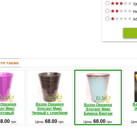
Уд
Н
Аб
те также
 Орхидея
Вазон Орхидея
Ва
Вазон Орхидея
ант Микс
Элегант Микс
Э
Элегант Микс
етовый
Черный с серебром
Бирюза Винтаж
68.00
68.00
68.00
грн.
Цена:
грн.
Цена:
грн.
Цен