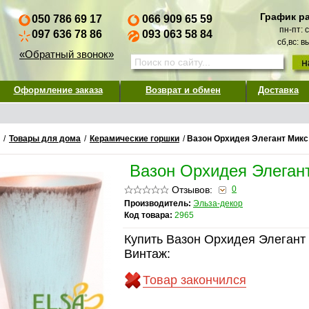
График р
050 786 69 17
066 909 65 59
пн-пт: 
097 636 78 86
093 063 58 84
сб,вс: 
«Обратный звонок»
Оформление заказа
Возврат и обмен
Доставка
/
Товары для дома
/
Керамические горшки
/
Вазон Орхидея Элегант Мик
Вазон Орхидея Элеган
Отзывов:
0
Производитель:
Эльза-декор
Код товара:
2965
Купить Вазон Орхидея Элегант
Винтаж:
Товар закончился