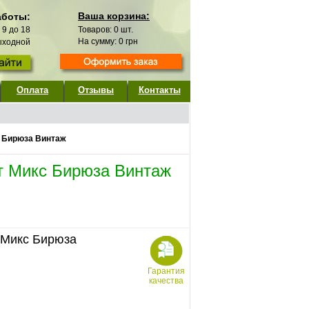
Ваша корзина:
аботы:
с 9 до 18
Товаров:
0
шт.
На сумму:
0
грн
выходной
Оплата
Отзывы
Контакты
с Бирюза Винтаж
т Микс Бирюза Винтаж
 Микс Бирюза
Гарантия
качества