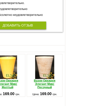
овлетворительно.
еудовлетворительно
солютно неудовлетворительно
ДОБАВИТЬ ОТЗЫВ
зон Орхидея
Вазон Орхидея
легант Микс
Элегант Микс
Желтый
Песочный
169.00
169.00
а:
грн.
Цена:
грн.