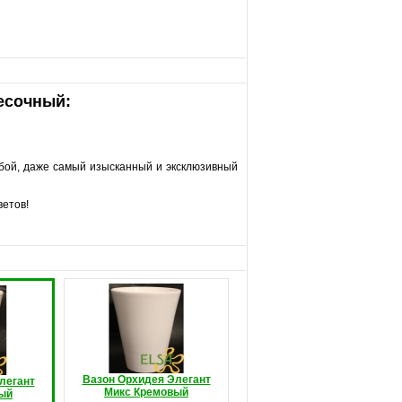
есочный:
бой, даже самый изысканный и эксклюзивный
ветов!
Вазон Орхидея Элегант
легант
Микс Кремовый
ый