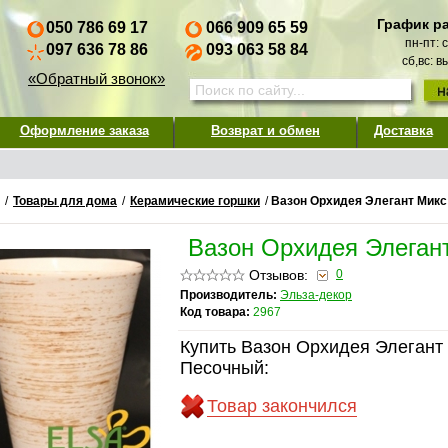
График р
050 786 69 17
066 909 65 59
пн-пт: 
097 636 78 86
093 063 58 84
сб,вс: 
«Обратный звонок»
Оформление заказа
Возврат и обмен
Доставка
/
Товары для дома
/
Керамические горшки
/
Вазон Орхидея Элегант Мик
Вазон Орхидея Элеган
Отзывов:
0
Производитель:
Эльза-декор
Код товара:
2967
Купить Вазон Орхидея Элегант
Песочный:
Товар закончился