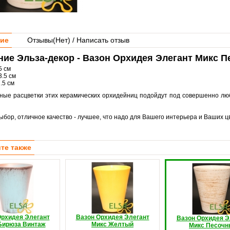
ие
Отзывы(
Нет
) / Написать отзыв
ие Эльза-декор - Вазон Орхидея Элегант Микс П
5 см
.5 см
.5 см
ные расцветки этих керамических орхидейниц подойдут под совершенно лю
бор, отличное качество - лучшее, что надо для Вашего интерьера и Ваших ц
те также
Орхидея Элегант
Вазон Орхидея Элегант
Вазон Орхидея Э
Бирюза Винтаж
Микс Желтый
Микс Песочн