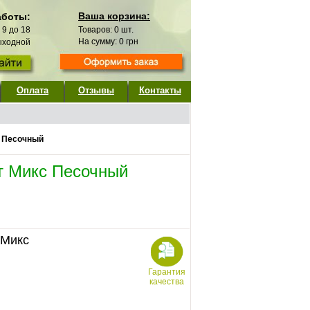
Ваша корзина:
аботы:
с 9 до 18
Товаров:
0
шт.
На сумму:
0
грн
выходной
Оплата
Отзывы
Контакты
с Песочный
т Микс Песочный
 Микс
Гарантия
качества