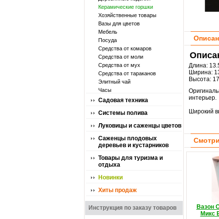
Керамические горшки
Хозяйственные товары
Вазы для цветов
Мебель
Описан
Посуда
Средства от комаров
Описан
Средства от моли
Средства от мух
Длина:
13.
Ширина:
13
Средства от тараканов
Высота:
17
Элитный чай
Часы
Оригиналь
интерьер.
Садовая техника
Широкий вы
Системы полива
Луковицы и саженцы цветов
Саженцы плодовых
Смотри
деревьев и кустарников
Товары для туризма и
отдыха
Новинки
Хиты продаж
Вазон 
Инструкция по заказу товаров
Микс 