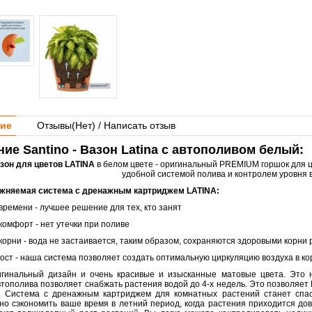
ие
Отзывы(
Нет
) / Написать отзыв
ие Santino - Вазон Latina с автополивом белый:
зон для цветов LATINA
в белом цвете - оригинальный PREMIUM горшок для 
удобной системой полива и контролем уровня 
жняемая система с дренажным картриджем LATINA:
времени - лучшее решение для тех, кто занят
комфорт - нет утечки при поливе
корни - вода не застаивается, таким образом, сохраняются здоровыми корни
ост - наша система позволяет создать оптимальную циркуляцию воздуха в ко
гинальный дизайн и очень красивые и изысканные матовые цвета. Это 
тополива позволяет снабжать растения водой до 4-х недель. Это позволяет 
. Система с дренажным картриджем для комнатных растений станет спа
но сэкономить ваше время в летний период, когда растения приходится до