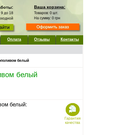
Ваша корзина:
аботы:
с 9 до 18
Товаров:
0
шт.
На сумму:
0
грн
выходной
Оплата
Отзывы
Контакты
тополивом белый
ливом белый
ивом белый:
Гарантия
качества