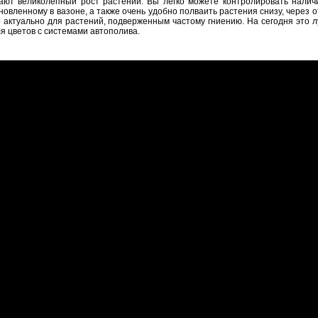
ают великолепный рост растений. Вы легко можете контролировать налич
новленному в вазоне, а также очень удобно полваить растения снизу, через
о актуально для растений, подверженным частому гниению. На сегодня это
я цветов с системами автополива.