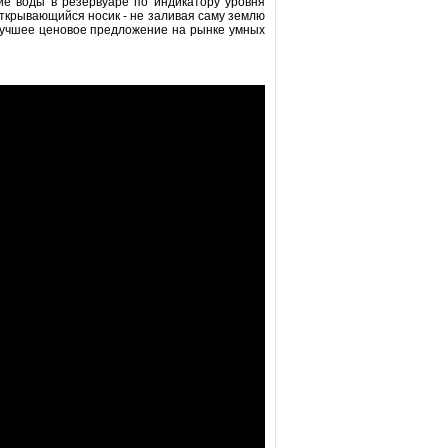
ие воды в резервуаре по индикатору уровня
 открывающийся носик - не заливая саму землю
 лучшее ценовое предложение на рынке умных