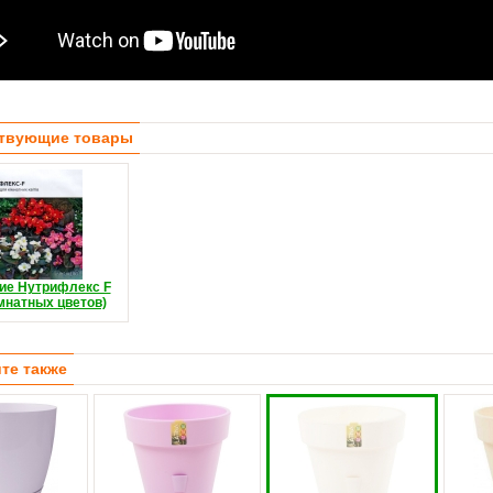
твующие товары
ие Нутрифлекс F
мнатных цветов)
те также