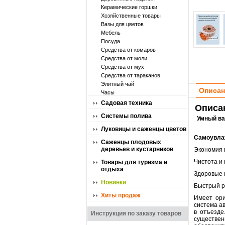
Керамические горшки
Хозяйственные товары
Вазы для цветов
Мебель
Посуда
Средства от комаров
Средства от моли
Средства от мух
Средства от тараканов
Элитный чай
Описан
Часы
Садовая техника
Описан
Системы полива
Умный ва
Луковицы и саженцы цветов
Самоувла
Саженцы плодовых
деревьев и кустарников
Экономия 
Чистота и 
Товары для туризма и
отдыха
Здоровые 
Новинки
Быстрый р
Хиты продаж
Имеет ори
система ав
в отъезде
Инструкция по заказу товаров
существен