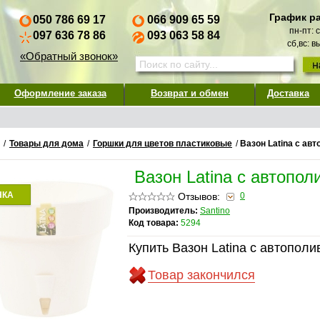
График р
050 786 69 17
066 909 65 59
пн-пт: 
097 636 78 86
093 063 58 84
сб,вс: 
«Обратный звонок»
Оформление заказа
Возврат и обмен
Доставка
/
Товары для дома
/
Горшки для цветов пластиковые
/
Вазон Latina с ав
Вазон Latina с автопо
НКА
Отзывов:
0
Производитель:
Santino
Код товара:
5294
Купить Вазон Latina с автопол
Товар закончился