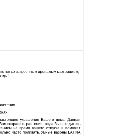
цветов со встроенным дренажым картриджем,
воды!
 растения
рнях
настоящее украшение Вашего дома. Данная
Вам сохранить растения, когда Вы находитесь
сением на время вашего отпуска и поможет
вольно часто поливать. Умные вазоны LATINA