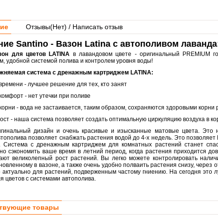
ие
Отзывы(
Нет
) / Написать отзыв
ие Santino - Вазон Latina с автополивом лаванда
зон для цветов LATINA
в лавандовом цвете - оригинальный PREMIUM г
м, удобной системой полива и контролем уровня воды!
жняемая система с дренажным картриджем LATINA:
времени - лучшее решение для тех, кто занят
комфорт - нет утечки при поливе
корни - вода не застаивается, таким образом, сохраняются здоровыми корни
ост - наша система позволяет создать оптимальную циркуляцию воздуха в ко
гинальный дизайн и очень красивые и изысканные матовые цвета. Это 
тополива позволяет снабжать растения водой до 4-х недель. Это позволяет 
. Система с дренажным картриджем для комнатных растений станет спа
но сэкономить ваше время в летний период, когда растения приходится до
ают великолепный рост растений. Вы легко можете контролировать налич
новленному в вазоне, а также очень удобно полваить растения снизу, через
о актуально для растений, подверженным частому гниению. На сегодня это
я цветов с системами автополива.
твующие товары