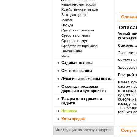
Керамические горшки
Хозяйственные товары
Вазы для цветов
Описан
Мебель
Посуда
Описан
Средства от комаров
Умный ва
Средства от моли
картридже
Средства от мух
Самоувла
Средства от тараканов
Элитный чай
Экономия 
Часы
Чистота и 
Садовая техника
Здоровые 
Системы полива
Быстрый р
Луковицы и саженцы цветов
Имеет ори
Саженцы плодовых
система ав
деревьев и кустарников
в отъезде
существен
Товары для туризма и
обеспечив
отдыха
воды, уста
- особенн
Новинки
горшков дл
Хиты продаж
Инструкция по заказу товаров
Сопутс