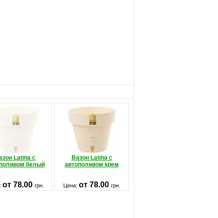
азон Latina с
Вазон Latina с
поливом белый
автополивом крем
от 78.00
от 78.00
:
грн.
Цена:
грн.