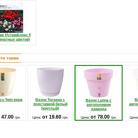
ие Нутрифлекс F
мнатных цветов)
те также
co Twin крем
Вазон Тоскана с
В
Вазон Latina с
подставкой белый
авто
автополивом
(круглый)
лаванда
 47.00
от 19.60
от 78.00
грн.
Цена:
грн.
Цена:
грн.
Цена