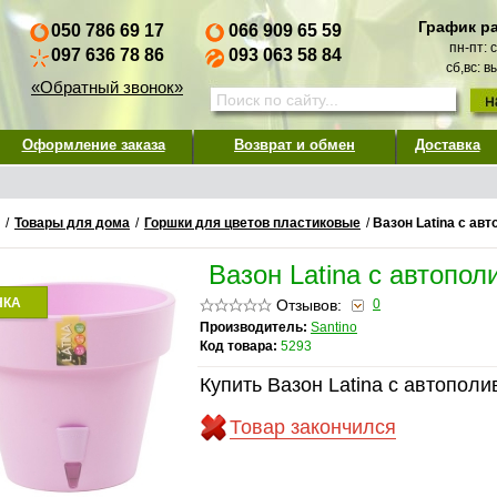
График р
050 786 69 17
066 909 65 59
пн-пт: 
097 636 78 86
093 063 58 84
сб,вс: 
«Обратный звонок»
Оформление заказа
Возврат и обмен
Доставка
/
Товары для дома
/
Горшки для цветов пластиковые
/
Вазон Latina с ав
Вазон Latina с автопо
НКА
Отзывов:
0
Производитель:
Santino
Код товара:
5293
Купить Вазон Latina с автопол
Товар закончился