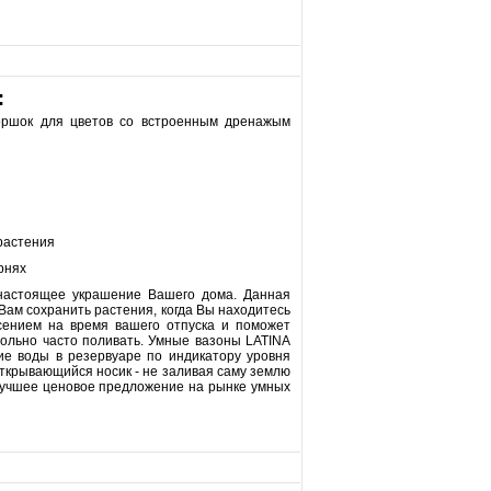
:
оршок для цветов со встроенным дренажым
 растения
рнях
настоящее украшение Вашего дома. Данная
Вам сохранить растения, когда Вы находитесь
сением на время вашего отпуска и поможет
вольно часто поливать. Умные вазоны LATINA
ие воды в резервуаре по индикатору уровня
 открывающийся носик - не заливая саму землю
 лучшее ценовое предложение на рынке умных