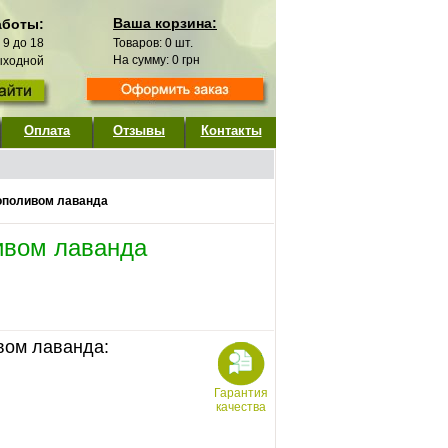
Ваша корзина:
аботы:
с 9 до 18
Товаров:
0
шт.
На сумму:
0
грн
выходной
Оплата
Отзывы
Контакты
тополивом лаванда
ливом лаванда
ивом лаванда:
Гарантия
качества