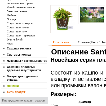
Керамические горшки
Хозяйственные товары
Вазы для цветов
Мебель
Посуда
Средства от комаров
Средства от моли
Средства от мух
Средства от тараканов
Элитный чай
Описание
Отзывы(
Нет
) / На
Часы
Садовая техника
Описание Sant
Системы полива
Новейшая серия пла
Луковицы и саженцы цветов
Саженцы плодовых
деревьев и кустарников
Состоит из кашпо и 
Товары для туризма и
вкладку и вставляет
отдыха
или промывки вазон 
Новинки
Хиты продаж
Размеры:
Инструкция по заказу товаров
Диаметр
10см