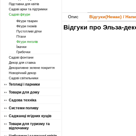
Підставки для квітів
Садові арки та підтримки
Садові фігури
Опис
Відгуки(
Немає
) / Нап
Фігури тварин
Відгуки про Эльза-дек
Фігури гномів
Пустотливі дітки
Птахи
Фігури янголів
Їжачки
Грибочки
Садові фонтани
Декор для ставка
Декоративне зелене покриття
Новорічний декор
Садові світильники
Теплиці і парники
Товари для дому
Садова техніка
Системи поливу
Саджанці ягідних кущів
Товари для туризму та
відпочинку