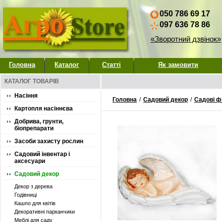
050 786 69 17
097 636 78 86
«Зворотний дзвінок»
Головна
Каталог
Статті
Як замовити
КАТАЛОГ ТОВАРІВ
Насіння
Головна
/
Садовий декор
/
Садові ф
Картопля насіннєва
Добрива, грунти,
біопрепарати
Засоби захисту рослин
Садовий інвентар і
аксесуари
Садовий декор
Декор з дерева
Годівниці
Кашпо для квітів
Декоративні парканчики
Меблі для саду