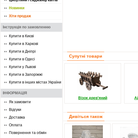
Цибулини і саджанці квітів
Новинки
Хіти продаж
Інструкція по замовленню
Купити в Києві
Купити в Харкові
Купити в Дніпрі
Супутні товари
Купити в Одесі
Купити у Львові
Купити в Запоріжжі
Купити в інших містах України
ІНФОРМАЦІЯ
Візок древ'яний
А
Як замовити
Відгуки
Дивіться також
Доставка
Оплата
Повернення та обмін