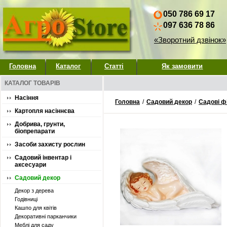
050 786 69 17
097 636 78 86
«Зворотний дзвінок»
Головна
Каталог
Статті
Як замовити
КАТАЛОГ ТОВАРІВ
Насіння
Головна
/
Садовий декор
/
Садові ф
Картопля насіннєва
Добрива, грунти,
біопрепарати
Засоби захисту рослин
Садовий інвентар і
аксесуари
Садовий декор
Декор з дерева
Годівниці
Кашпо для квітів
Декоративні парканчики
Меблі для саду