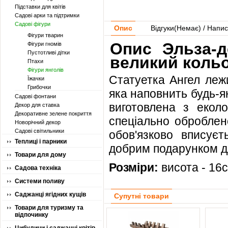
Підставки для квітів
Садові арки та підтримки
Садові фігури
Опис
Відгуки(
Немає
) / Напис
Фігури тварин
Опис Эльза-д
Фігури гномів
Пустотливі дітки
великий коль
Птахи
Фігури янголів
Статуетка Ангел леж
Їжачки
Грибочки
яка наповнить будь-я
Садові фонтани
виготовлена з еколог
Декор для ставка
Декоративне зелене покриття
спеціально оброблен
Новорічний декор
Садові світильники
обов'язково вписуєт
Теплиці і парники
добрим подарунком д
Товари для дому
Розміри:
висота - 16с
Садова техніка
Системи поливу
Саджанці ягідних кущів
Супутні товари
Товари для туризму та
відпочинку