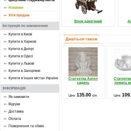
Цибулини і саджанці квітів
Новинки
Хіти продаж
Візок древ'яний
А
Інструкція по замовленню
Купити в Києві
Дивіться також
Купити в Харкові
Купити в Дніпрі
Купити в Одесі
Купити у Львові
Купити в Запоріжжі
Купити в інших містах України
Статуетка Ангел
Статуетк
сидить
лежить в
ІНФОРМАЦІЯ
135.00
109
Ціна:
грн.
Ціна:
Як замовити
Відгуки
Доставка
Оплата
Повернення та обмін