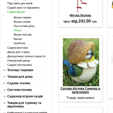
Підставки для квітів
Садові арки та підтримки
Садові фігури
Фігура Лелека
Фігури тварин
від 241.00
Ціна:
грн.
Фігури гномів
Пустотливі дітки
Птахи
Фігури янголів
Їжачки
Грибочки
Садові фонтани
Декор для ставка
Декоративне зелене покриття
Новорічний декор
Садові світильники
Теплиці і парники
Товари для дому
Садова техніка
Садова фігурка Синичка в
Системи поливу
капелюшку
Саджанці ягідних кущів
Товар закінчився
Товари для туризму та
відпочинку