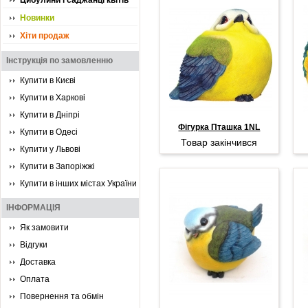
Цибулини і саджанці квітів
Новинки
Хіти продаж
Інструкція по замовленню
Купити в Києві
Купити в Харкові
Купити в Дніпрі
Фігурка Пташка 1NL
Купити в Одесі
Товар закінчився
Купити у Львові
Купити в Запоріжжі
Купити в інших містах України
ІНФОРМАЦІЯ
Як замовити
Відгуки
Доставка
Оплата
Повернення та обмін