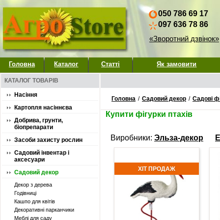
050 786 69 17
097 636 78 86
«Зворотний дзвінок»
Головна
Каталог
Статті
Як замовити
КАТАЛОГ ТОВАРІВ
Насіння
Головна
/
Садовий декор
/
Садові ф
Картопля насіннєва
Купити фігурки птахів
Добрива, грунти,
біопрепарати
Виробники:
Эльза-декор
E
Засоби захисту рослин
Садовий інвентар і
аксесуари
ХІТ ПРОДАЖ
Садовий декор
Декор з дерева
Годівниці
Кашпо для квітів
Декоративні парканчики
Меблі для саду