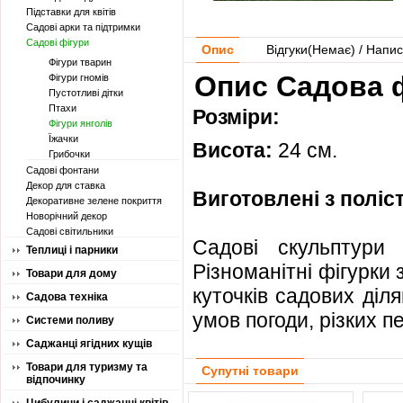
Підставки для квітів
Садові арки та підтримки
Садові фігури
Опис
Відгуки(
Немає
) / Напис
Фігури тварин
Опис Садова ф
Фігури гномів
Пустотливі дітки
Птахи
Розміри:
Фігури янголів
Їжачки
Висота:
24 см.
Грибочки
Садові фонтани
Декор для ставка
Виготовлені з поліс
Декоративне зелене покриття
Новорічний декор
Садові світильники
Садові скульптури
Теплиці і парники
Різноманітні фігурки
Товари для дому
куточків садових діл
Садова техніка
умов погоди, різких п
Системи поливу
Саджанці ягідних кущів
Товари для туризму та
Супутні товари
відпочинку