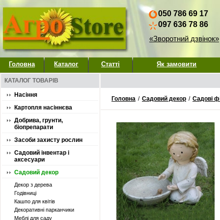
050 786 69 17
097 636 78 86
«Зворотний дзвінок»
Головна
Каталог
Статті
Як замовити
КАТАЛОГ ТОВАРІВ
Насіння
Головна
/
Садовий декор
/
Садові ф
Картопля насіннєва
Добрива, грунти,
біопрепарати
Засоби захисту рослин
Садовий інвентар і
аксесуари
Садовий декор
Декор з дерева
Годівниці
Кашпо для квітів
Декоративні парканчики
Меблі для саду