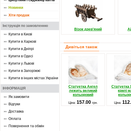
Цибулини і саджанці квітів
Новинки
Хіти продаж
Інструкція по замовленню
Візок древ'яний
А
Купити в Києві
Купити в Харкові
Дивіться також
Купити в Дніпрі
Купити в Одесі
Купити у Львові
Купити в Запоріжжі
Купити в інших містах України
Статуетка Ангел
Статуетка 
ІНФОРМАЦІЯ
лежить великий
крилі 
кольоровий
кольор
Як замовити
157.00
112
Ціна:
грн.
Ціна:
Відгуки
Доставка
Оплата
Повернення та обмін