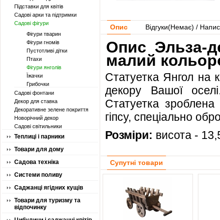
Підставки для квітів
Садові арки та підтримки
Садові фігури
Опис
Відгуки(
Немає
) / Напис
Фігури тварин
Опис Эльза-д
Фігури гномів
Пустотливі дітки
малий кольор
Птахи
Фігури янголів
Статуетка Янгол на к
Їжачки
Грибочки
декору Вашої оселі
Садові фонтани
Статуетка зроблена з
Декор для ставка
Декоративне зелене покриття
гіпсу, спеціально обр
Новорічний декор
Садові світильники
Розміри:
висота - 13,5
Теплиці і парники
Товари для дому
Садова техніка
Супутні товари
Системи поливу
Саджанці ягідних кущів
Товари для туризму та
відпочинку