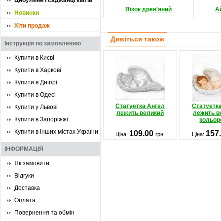
Цибулини і саджанці квітів
Візок древ'яний
А
Новинки
Хіти продаж
Дивіться також
Інструкція по замовленню
Купити в Києві
Купити в Харкові
Купити в Дніпрі
Купити в Одесі
Статуетка Ангел
Статуетк
Купити у Львові
лежить великий
лежить в
Купити в Запоріжжі
кольор
Купити в інших містах України
109.00
157
Ціна:
грн.
Ціна:
ІНФОРМАЦІЯ
Як замовити
Відгуки
Доставка
Оплата
Повернення та обмін