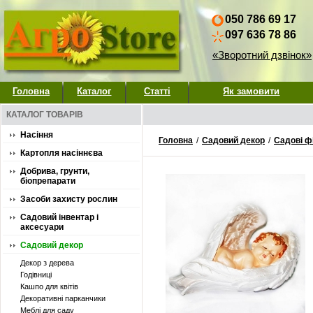
050 786 69 17
097 636 78 86
«Зворотний дзвінок»
Головна
Каталог
Статті
Як замовити
КАТАЛОГ ТОВАРІВ
Насіння
Головна
/
Садовий декор
/
Садові ф
Картопля насіннєва
Добрива, грунти,
біопрепарати
Засоби захисту рослин
Садовий інвентар і
аксесуари
Садовий декор
Декор з дерева
Годівниці
Кашпо для квітів
Декоративні парканчики
Меблі для саду