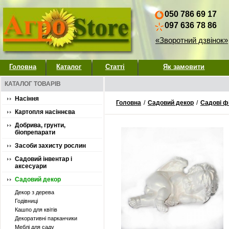
050 786 69 17
097 636 78 86
«Зворотний дзвінок»
Головна
Каталог
Статті
Як замовити
КАТАЛОГ ТОВАРІВ
Насіння
Головна
/
Садовий декор
/
Садові ф
Картопля насіннєва
Добрива, грунти,
біопрепарати
Засоби захисту рослин
Садовий інвентар і
аксесуари
Садовий декор
Декор з дерева
Годівниці
Кашпо для квітів
Декоративні парканчики
Меблі для саду