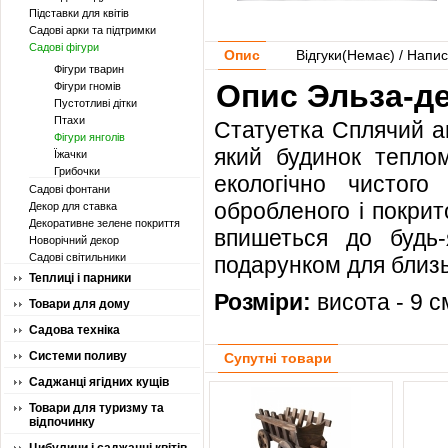
Підставки для квітів
Садові арки та підтримки
Садові фігури
Опис
Відгуки(
Немає
) / Напис
Фігури тварин
Опис Эльза-де
Фігури гномів
Пустотливі дітки
Птахи
Статуетка Сплячий ан
Фігури янголів
який будинок теплом
Їжачки
Грибочки
екологічно чистого 
Садові фонтани
обробленого і покрит
Декор для ставка
Декоративне зелене покриття
впишеться до будь-
Новорічний декор
Садові світильники
подарунком для близ
Теплиці і парники
Розміри:
висота - 9 см
Товари для дому
Садова техніка
Системи поливу
Супутні товари
Саджанці ягідних кущів
Товари для туризму та
відпочинку