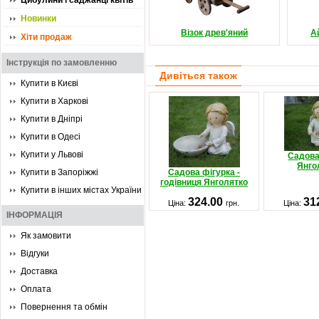
Цибулини і саджанці квітів
Новинки
Візок древ'яний
А
Хіти продаж
Інструкція по замовленню
Дивіться також
Купити в Києві
Купити в Харкові
Купити в Дніпрі
Купити в Одесі
Купити у Львові
Садова
Янго
Купити в Запоріжжі
Садова фігурка -
годівниця Янголятко
Купити в інших містах України
324.00
31
Ціна:
грн.
Ціна:
ІНФОРМАЦІЯ
Як замовити
Відгуки
Доставка
Оплата
Повернення та обмін