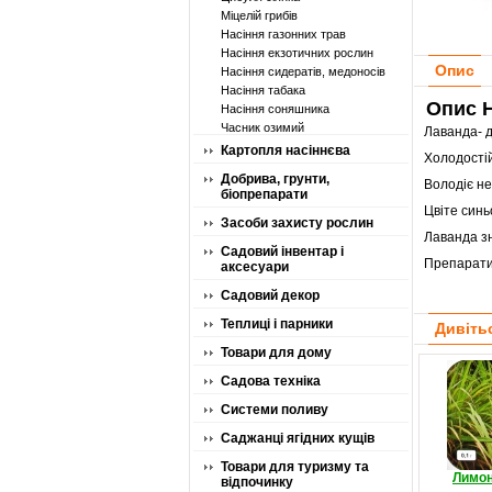
Міцелій грибів
Насіння газонних трав
Насіння екзотичних рослин
Опис
Насіння сидератів, медоносів
Насіння табака
Опис H
Насіння соняшника
Часник озимий
Лаванда- 
Картопля насіннєва
Холодостій
Добрива, грунти,
Володіє н
біопрепарати
Цвіте синь
Засоби захисту рослин
Лаванда зн
Садовий інвентар і
Препарати,
аксесуари
Садовий декор
Теплиці і парники
Дивіть
Товари для дому
Садова техніка
Системи поливу
Саджанці ягідних кущів
Товари для туризму та
Лимон
відпочинку