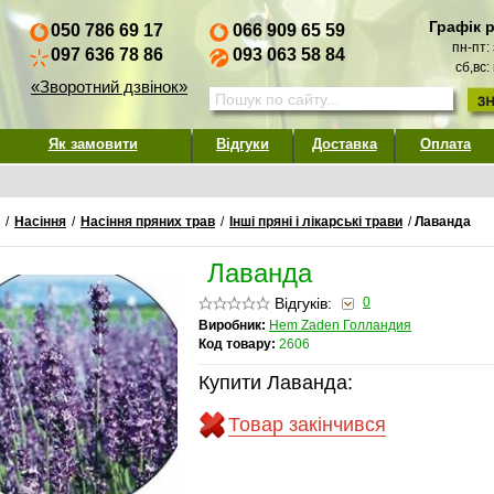
Графік 
050 786 69 17
066 909 65 59
пн-пт:
097 636 78 86
093 063 58 84
сб,вс:
«Зворотний дзвінок»
Як замовити
Відгуки
Доставка
Оплата
/
Насіння
/
Насіння пряних трав
/
Інші пряні і лікарські трави
/
Лаванда
Лаванда
Відгуків:
0
Виробник:
Hem Zaden Голландия
Код товару:
2606
Купити Лаванда:
Товар закінчився