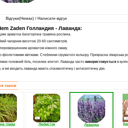
Відгуки(
Немає
) / Написати відгук
em Zaden Голландия - Лаванда:
дуже арматна багаторічна травяна рослина.
кий чагарник висотою 20-60 сантиметрів.
еперевершенним ароматом ніжного смаку.
о-фіолетовими квітками. Стеблинки сіруватого кольору. Прекрасна лікарська р
імає головний біль, посилює апетит. Лаванда часто
використовується
в кулі
 в які входить лаванда мають спазмолітичну і антисептичну дію.
ся також
Ка
на трава
Любисток
Лаванда