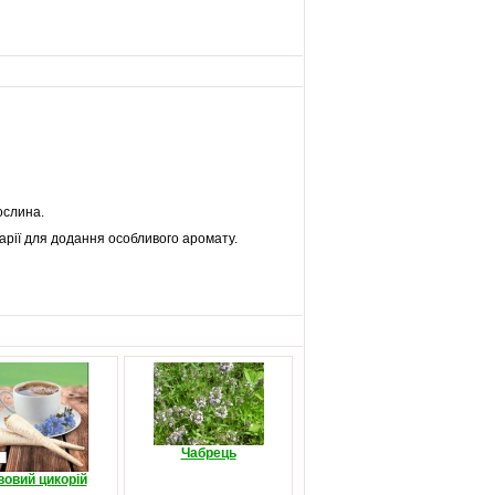
ослина.
нарії для додання особливого аромату.
Чабрець
вовий цикорій