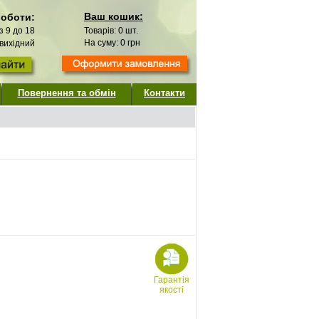
Ваш кошик:
роботи:
 з 9 до 18
Товарів:
0
шт.
На суму:
0
грн
 вихідний
Повернення та обмін
Контакти
Гарантія
якості