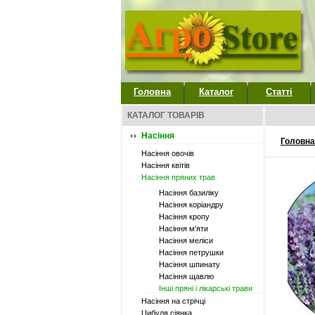
Головна
Каталог
Статті
КАТАЛОГ ТОВАРІВ
Насіння
Головна
Насіння овочів
Насіння квітів
Насіння пряних трав
Насіння базиліку
Насіння коріандру
Насіння кропу
Насіння м'яти
Насіння меліси
Насіння петрушки
Насіння шпинату
Насіння щавлю
Інші пряні і лікарські трави
Насіння на стрічці
Цибуля сіянка