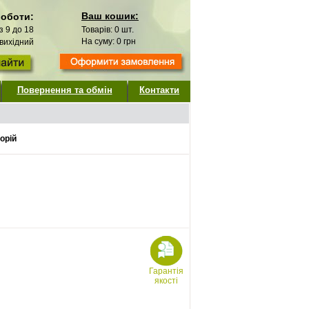
Ваш кошик:
роботи:
 з 9 до 18
Товарів:
0
шт.
На суму:
0
грн
 вихідний
Повернення та обмін
Контакти
орій
Гарантія
якості