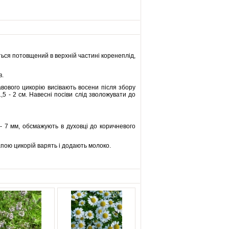
ться потовщений в верхній частині коренеплід,
в.
авового цикорію висівають восени після збору
,5 - 2 см. Навесні посіви слід зволожувати до
- 7 мм, обсмажують в духовці до коричневого
апою цикорій варять і додають молоко.