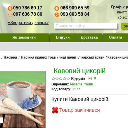
Графік 
050 786 69 17
066 909 65 59
пн-пт:
097 636 78 86
093 063 58 84
сб,вс:
«Зворотний дзвінок»
Як замовити
Відгуки
Доставка
Оплата
/
Насіння
/
Насіння пряних трав
/
Інші пряні і лікарські трави
/
Кавовий цик
Кавовий цикорій
Відгуків:
0
Виробник:
Anseme Італія
Код товару:
2577
Купити Кавовий цикорій:
Товар закінчився