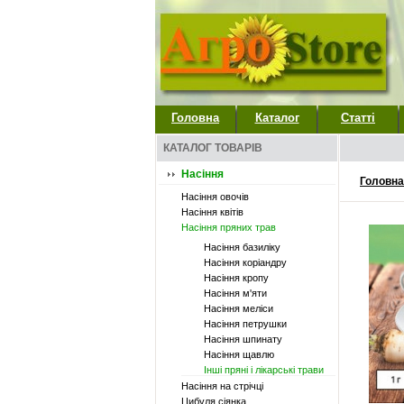
Головна
Каталог
Статті
КАТАЛОГ ТОВАРІВ
Насіння
Головна
Насіння овочів
Насіння квітів
Насіння пряних трав
Насіння базиліку
Насіння коріандру
Насіння кропу
Насіння м'яти
Насіння меліси
Насіння петрушки
Насіння шпинату
Насіння щавлю
Інші пряні і лікарські трави
Насіння на стрічці
Цибуля сіянка