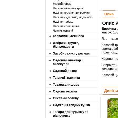
Міцелій грибів
Насіння газонних трав
Насіння екзотичних рослин
Опис
Насіння сидератів, медоносів
Насіння табака
Опис A
Насіння соняшника
Дворічна
Часник озимий
масою
150
Картопля насіннєва
Листя каво
Добрива, грунти,
Кавовий ци
біопрепарати
врожаю або
появи сход
Засоби захисту рослин
Коренеплод
Садовий інвентар і
аксесуари
Збирають 
кольору, а
Садовий декор
Кавовий ци
Теплиці і парники
Товари для дому
Дивіть
Садова техніка
Системи поливу
Саджанці ягідних кущів
Товари для туризму та
відпочинку