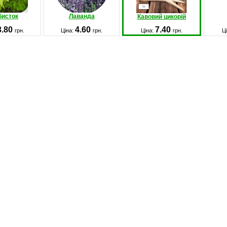
исток
Лаванда
Кавовий цикорій
3.80
4.60
7.40
грн.
Ціна:
грн.
Ціна:
грн.
Ц