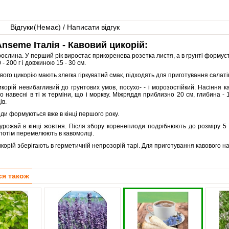
Відгуки(
Немає
) / Написати відгук
nseme Італія - Кавовий цикорій:
рослина. У перший рік виростає прикоренева розетка листя, а в грунті формує
 - 200 г і довжиною 15 - 30 см.
вого цикорію мають злегка гіркуватий смак, підходять для приготування салаті
корій невибагливий до грунтових умов, посухо- - і морозостійкий. Насіння к
 навесні в ті ж терміни, що і моркву. Міжряддя приблизно 20 см, глибина - 1
ів.
и формуються вже в кінці першого року.
урожай в кінці жовтня. Після збору коренеплоди подрібнюють до розміру 5 
 потім перемелюють в кавомолці.
корій зберігають в герметичній непрозорій тарі. Для приготування кавового н
ся також