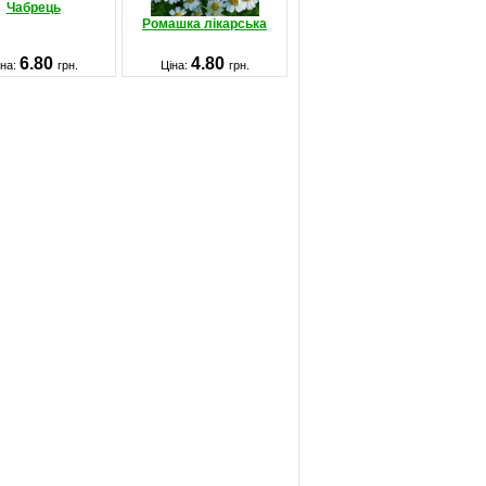
Чабрець
Ромашка лікарська
6.80
4.80
іна:
грн.
Ціна:
грн.