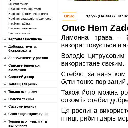
Міцелій грибів
Насіння газонних трав
Насіння екзотичних рослин
Опис
Відгуки(
Немає
) / Напис
Насіння сидератів, медоносів
Насіння табака
Опис Hem Zade
Насіння соняшника
Часник озимий
Лимонна трава -
Картопля насіннєва
використовується в яко
Добрива, грунти,
біопрепарати
Володіє цитрусовим
Засоби захисту рослин
використане свіжим.
Садовий інвентар і
аксесуари
Стебло, за винятком
Садовий декор
бути тонко порізаний 
Теплиці і парники
Також його можна роз
Товари для дому
соком із стебел добр
Садова техніка
Системи поливу
Ця рослина використо
Саджанці ягідних кущів
птиці, риби і дарів мо
Товари для туризму та
відпочинку