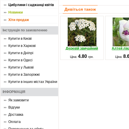
Цибулини і саджанці квітів
Дивіться також
Новинки
Хіти продаж
Інструкція по замовленню
Купити в Києві
Купити в Харкові
Деревій звичайний
Алтей лік
Купити в Дніпрі
4.80
8.
Ціна:
грн.
Ціна:
Купити в Одесі
Купити у Львові
Купити в Запоріжжі
Купити в інших містах України
ІНФОРМАЦІЯ
Як замовити
Відгуки
Доставка
Оплата