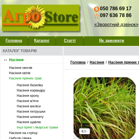
050 786 69 17
097 636 78 86
«Зворотний дзвінок»
Головна
Каталог
Статті
Як замовити
КАТАЛОГ ТОВАРІВ
Насіння
Головна
/
Насіння
/
Насіння пряних 
Насіння овочів
Насіння квітів
Насіння пряних трав
Насіння базиліку
Насіння коріандру
Насіння кропу
Насіння м'яти
Насіння меліси
Насіння петрушки
Насіння шпинату
Насіння щавлю
Інші пряні і лікарські трави
Насіння на стрічці
Цибуля сіянка