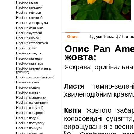
Насіння газаніі
Насіння гвоздики
Насіння гейхери
Насіння глоксинії
Насіння дельфініума
Насіння дзвоників
Насіння еустоми
Опис
Відгуки(
Немає
) / Напис
Насіння жоржин
Насіння катарантуса
Опис Pan Ame
Насіння кобеї
Насіння колеуса
жовта:
Насіння лаванди
Насіння лаватери
Яскрава, оригінальна
Насіння левиного зева
(ротиків)
Насіння левкоя (матіоли)
Насіння лобелії
Листя
темно-зелені
Насіння люпину
хвилеподібним краєм
Насіння мальви
Насіння маргаритки
Насіння наперстянки
Насіння настурції
Квіти
жовтого забарв
Насіння пеларгонії
колосовидні суцвітт
Насіння петунії
Насіння портулаку
вирощування з весни 
Насіння примули
Насіння ромашки