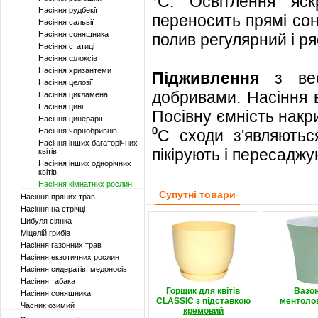
⁰C. Освітлення яс
Насіння рудбекії
переносить прямі соня
Насіння сальвії
Насіння соняшника
полив регулярний і ря
Насіння статиці
Насіння флоксів
Насіння хризантеми
Підживлення
з вес
Насіння целозії
добривами. Насіння 
Насіння цикламена
Насіння цинії
Посівну ємність накр
Насіння цинерарії
Насіння чорнобривців
⁰C сходи з'являютьс
Насіння інших багаторічних
пікірують і пересаджу
квітів
Насіння інших однорічних
квітів
Насіння кімнатних рослин
Супутні товари
Насіння пряних трав
Насіння на стрічці
Цибуля сіянка
Міцелій грибів
Насіння газонних трав
Насіння екзотичних рослин
Насіння сидератів, медоносів
Насіння табака
Горщик для квітів
Вазо
Насіння соняшника
CLASSIC з підставкою
ментоло
Часник озимий
кремовий