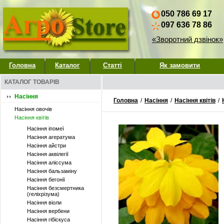
050 786 69 17
097 636 78 86
«Зворотний дзвінок»
Головна
Каталог
Статті
Як замовити
КАТАЛОГ ТОВАРІВ
Насіння
Головна
/
Насіння
/
Насіння квітів
/
Насіння овочів
Насіння квітів
Насіння іпомеї
Насіння агератума
Насіння айстри
Насіння аквілегії
Насіння аліссума
Насіння бальзаміну
Насіння бегонії
Насіння безсмертника
(геліхрізума)
Насіння віоли
Насіння вербени
Насіння гібіскуса