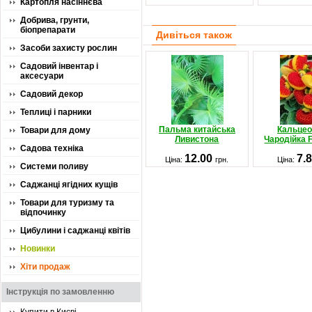
Картопля насіннєва
Добрива, грунти,
біопрепарати
Дивіться також
Засоби захисту рослин
Садовий інвентар і
аксесуари
Садовий декор
Теплиці і парники
Пальма китайська
Кальцео
Товари для дому
Ливистона
Чародійка 
Садова техніка
12.00
7.
Ціна:
грн.
Ціна:
Системи поливу
Саджанці ягідних кущів
Товари для туризму та
відпочинку
Цибулини і саджанці квітів
Новинки
Хіти продаж
Інструкція по замовленню