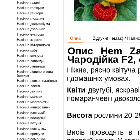
Насіння газаніі
Насіння гвоздики
Насіння гейхери
Насіння глоксинії
Насіння дельфініума
Насіння дзвоників
Насіння еустоми
Опис
Відгуки(
Немає
) / Напис
Насіння жоржин
Насіння катарантуса
Опис Hem Za
Насіння кобеї
Насіння колеуса
Чародійка F2,
Насіння лаванди
Насіння лаватери
Ніжне, рясно квітуч
Насіння левиного зева
(ротиків)
і домашніх умовах.
Насіння левкоя (матіоли)
Насіння лобелії
Квіти
двугубі, яскрав
Насіння люпину
помаранчеві і двоколор
Насіння мальви
Насіння маргаритки
Насіння наперстянки
Насіння настурції
Висота
рослини 20-2
Насіння пеларгонії
Насіння петунії
Насіння портулаку
Висів проводять в т
Насіння примули
Насіння ромашки