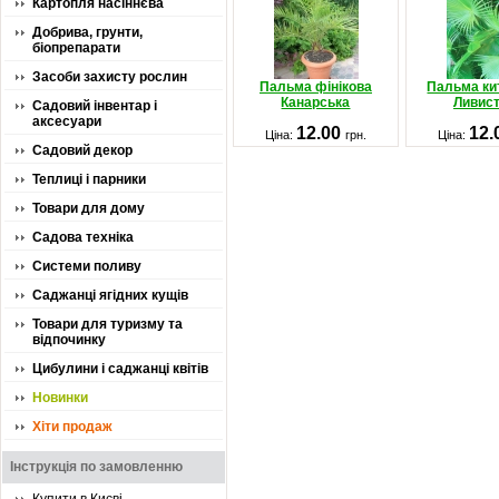
Картопля насіннєва
Добрива, грунти,
біопрепарати
Засоби захисту рослин
Пальма фінікова
Пальма ки
Канарська
Ливис
Садовий інвентар і
аксесуари
12.00
12.
Ціна:
грн.
Ціна:
Садовий декор
Теплиці і парники
Товари для дому
Садова техніка
Системи поливу
Саджанці ягідних кущів
Товари для туризму та
відпочинку
Цибулини і саджанці квітів
Новинки
Хіти продаж
Інструкція по замовленню