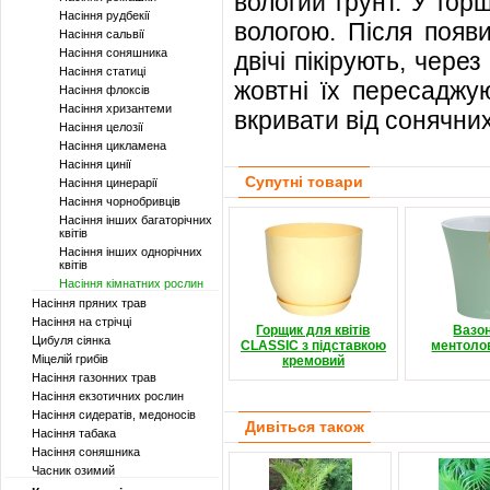
вологий грунт. У го
Насіння рудбекії
вологою. Після появи
Насіння сальвії
Насіння соняшника
двічі пікірують, через
Насіння статиці
жовтні їх пересаджу
Насіння флоксів
Насіння хризантеми
вкривати від сонячни
Насіння целозії
Насіння цикламена
Насіння цинії
Супутні товари
Насіння цинерарії
Насіння чорнобривців
Насіння інших багаторічних
квітів
Насіння інших однорічних
квітів
Насіння кімнатних рослин
Насіння пряних трав
Насіння на стрічці
Горщик для квітів
Вазо
Цибуля сіянка
CLASSIC з підставкою
ментоло
Міцелій грибів
кремовий
Насіння газонних трав
Насіння екзотичних рослин
Насіння сидератів, медоносів
Дивіться також
Насіння табака
Насіння соняшника
Часник озимий