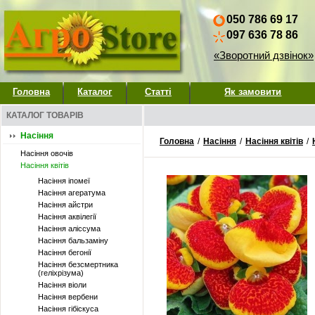
050 786 69 17
097 636 78 86
«Зворотний дзвінок»
Головна
Каталог
Статті
Як замовити
КАТАЛОГ ТОВАРІВ
Насіння
Головна
/
Насіння
/
Насіння квітів
/
Насіння овочів
Насіння квітів
Насіння іпомеї
Насіння агератума
Насіння айстри
Насіння аквілегії
Насіння аліссума
Насіння бальзаміну
Насіння бегонії
Насіння безсмертника
(геліхрізума)
Насіння віоли
Насіння вербени
Насіння гібіскуса