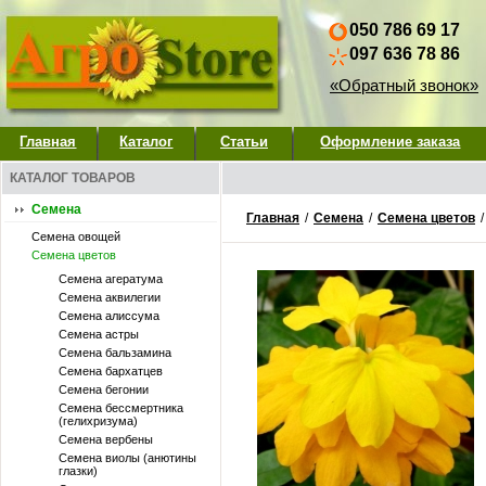
050 786 69 17
097 636 78 86
«Обратный звонок»
Главная
Каталог
Статьи
Оформление заказа
КАТАЛОГ ТОВАРОВ
Семена
Главная
/
Семена
/
Семена цветов
Семена овощей
Семена цветов
Семена агератума
Семена аквилегии
Семена алиссума
Семена астры
Семена бальзамина
Семена бархатцев
Семена бегонии
Семена бессмертника
(гелихризума)
Семена вербены
Семена виолы (анютины
глазки)