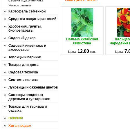
Семена подсолнечника
Чеснок озимый
Картофель семенной
Средства защиты растений
Удобрения, грунты,
биопрепараты
Садовый декор
Пальма китайская
Кальцео
Ливистона
Чародейка 
Садовый инвентарь и
аксессуары
12.00
7.
Цена:
грн.
Цена:
Теплицы и парники
Товары для дома
Садовая техника
Системы полива
Луковицы и саженцы цветов
Саженцы плодовых
деревьев и кустарников
Товары для туризма и
отдыха
Новинки
Хиты продаж