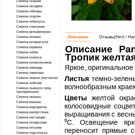
Семена газании
Семена гвоздики
Семена гейхеры
Семена георгин
Семена гибискуса
Семена глоксинии
Семена дельфиниума
Описание
Отзывы(
Нет
) / На
Семена ипомеи
Семена катарантуса
Описание Pan
Семена кермека
Семена кобеи
Тропик желтая
Семена колеуса
Семена колокольчиков
Яркое, оригинальное 
Семена лаванды
Семена лаватеры
Листья
темно-зелены
Семена левкоя (маттиолы)
Семена лобелии
волнообразным крае
Семена львиного зева
(антирринума)
Цветы
желтой окрас
Семена люпина
Семена мальвы
колосовидные соцвет
Семена маргаритки
Семена наперстянки
выращивания с весны 
Семена настурции
⁰C. Освещение ярк
Семена пеларгонии
Семена петунии
переносит прямые с
Семена подсолнуха