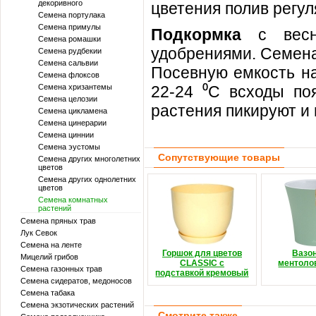
декоривного
цветения полив регу
Семена портулака
Семена примулы
Подкормка
с вес
Семена ромашки
удобрениями. Семена
Семена рудбекии
Семена сальвии
Посевную емкость на
Семена флоксов
Семена хризантемы
22-24 ⁰C всходы по
Семена целозии
растения пикируют и
Семена цикламена
Семена цинерарии
Семена циннии
Семена эустомы
Сопутствующие товары
Семена других многолетних
цветов
Семена других однолетних
цветов
Семена комнатных
растений
Семена пряных трав
Лук Севок
Семена на ленте
Горшок для цветов
Вазо
Мицелий грибов
CLASSIC с
ментоло
Семена газонных трав
подставкой кремовый
Семена сидератов, медоносов
Семена табака
Семена экзотических растений
Смотрите также