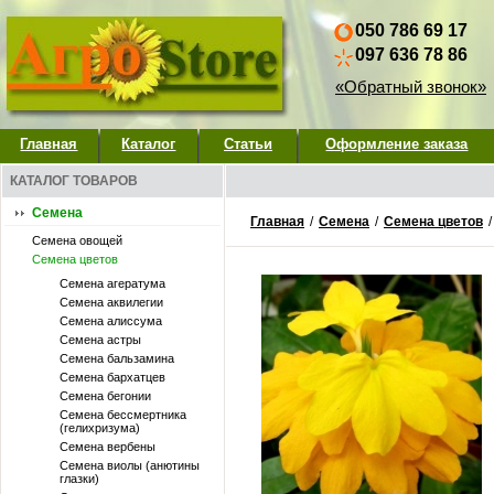
050 786 69 17
097 636 78 86
«Обратный звонок»
Главная
Каталог
Статьи
Оформление заказа
КАТАЛОГ ТОВАРОВ
Семена
Главная
/
Семена
/
Семена цветов
Семена овощей
Семена цветов
Семена агератума
Семена аквилегии
Семена алиссума
Семена астры
Семена бальзамина
Семена бархатцев
Семена бегонии
Семена бессмертника
(гелихризума)
Семена вербены
Семена виолы (анютины
глазки)