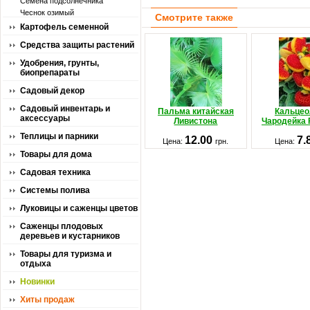
Семена подсолнечника
Чеснок озимый
Смотрите также
Картофель семенной
Средства защиты растений
Удобрения, грунты,
биопрепараты
Садовый декор
Садовый инвентарь и
Пальма китайская
Кальцео
аксессуары
Ливистона
Чародейка 
Теплицы и парники
12.00
7.
Цена:
грн.
Цена:
Товары для дома
Садовая техника
Системы полива
Луковицы и саженцы цветов
Саженцы плодовых
деревьев и кустарников
Товары для туризма и
отдыха
Новинки
Хиты продаж