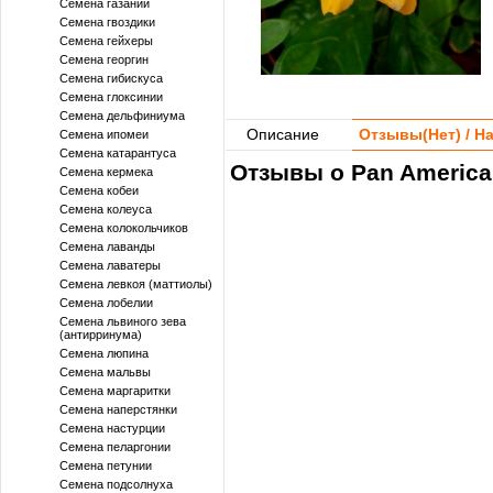
Семена газании
Семена гвоздики
Семена гейхеры
Семена георгин
Семена гибискуса
Семена глоксинии
Семена дельфиниума
Описание
Отзывы(
Нет
) / 
Семена ипомеи
Семена катарантуса
Отзывы о Pan America
Семена кермека
Семена кобеи
Семена колеуса
Семена колокольчиков
Семена лаванды
Семена лаватеры
Семена левкоя (маттиолы)
Семена лобелии
Семена львиного зева
(антирринума)
Семена люпина
Семена мальвы
Семена маргаритки
Семена наперстянки
Семена настурции
Семена пеларгонии
Семена петунии
Семена подсолнуха