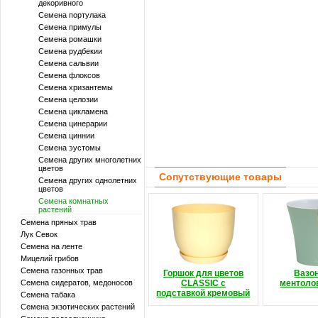
декоривного
Семена портулака
Семена примулы
Семена ромашки
Семена рудбекии
Семена сальвии
Семена флоксов
Семена хризантемы
Семена целозии
Семена цикламена
Семена цинерарии
Семена циннии
Семена эустомы
Семена других многолетних
цветов
Сопутствующие товары
Семена других однолетних
цветов
Семена комнатных
растений
Семена пряных трав
Лук Севок
Семена на ленте
Мицелий грибов
Семена газонных трав
Горшок для цветов
Вазо
Семена сидератов, медоносов
CLASSIC с
ментоло
подставкой кремовый
Семена табака
Семена экзотических растений