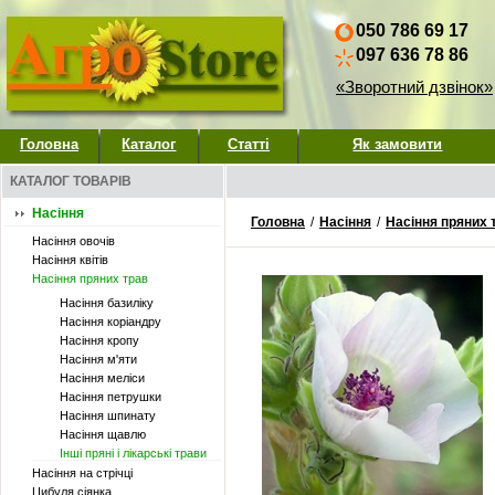
050 786 69 17
097 636 78 86
«Зворотний дзвінок»
Головна
Каталог
Статті
Як замовити
КАТАЛОГ ТОВАРІВ
Насіння
Головна
/
Насіння
/
Насіння пряних 
Насіння овочів
Насіння квітів
Насіння пряних трав
Насіння базиліку
Насіння коріандру
Насіння кропу
Насіння м'яти
Насіння меліси
Насіння петрушки
Насіння шпинату
Насіння щавлю
Інші пряні і лікарські трави
Насіння на стрічці
Цибуля сіянка