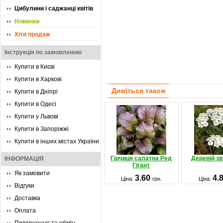
Цибулини і саджанці квітів
Новинки
Хіти продаж
Інструкція по замовленню
Купити в Києві
Купити в Харкові
Дивіться також
Купити в Дніпрі
Купити в Одесі
Купити у Львові
Купити в Запоріжжі
Купити в інших містах України
Гірчиця салатна Ред
Деревій з
ІНФОРМАЦІЯ
Гігант
Як замовити
3.60
4.
Ціна:
грн.
Ціна:
Відгуки
Доставка
Оплата