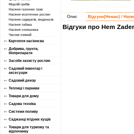
Міцелій грибів
Насіння газонних трав
Насіння екзотичних рослин
Опис
Відгуки(
Немає
) / Нап
Насіння сидератів, медоносів
Насіння табака
Відгуки про Hem Zaden
Насіння соняшника
Часник озимий
Картопля насіннєва
Добрива, грунти,
біопрепарати
Засоби захисту рослин
Садовий інвентар і
аксесуари
Садовий декор
Теплиці і парники
Товари для дому
Садова техніка
Системи поливу
Саджанці ягідних кущів
Товари для туризму та
відпочинку