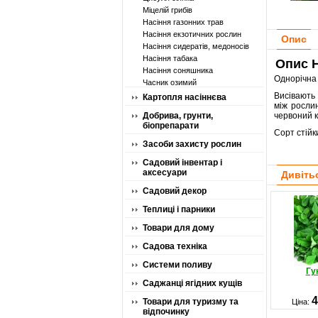
Міцелій грибів
Насіння газонних трав
Насіння екзотичних рослин
Опис
Насіння сидератів, медоносів
Насіння табака
Опис H
Насіння соняшника
Однорічн
Часник озимий
Висівають 
Картопля насіннєва
між росли
Добрива, грунти,
червоний к
біопрепарати
Сорт стійк
Засоби захисту рослин
Садовий інвентар і
аксесуари
Дивіть
Садовий декор
Теплиці і парники
Товари для дому
Садова техніка
Системи поливу
Гу
Саджанці ягідних кущів
4
Товари для туризму та
Ціна:
відпочинку