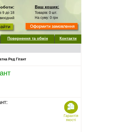
Ваш кошик:
роботи:
 з 9 до 18
Товарів:
0
шт.
На суму:
0
грн
 вихідний
Повернення та обмін
Контакти
атна Ред Гігант
гант
ант:
Гарантія
якості