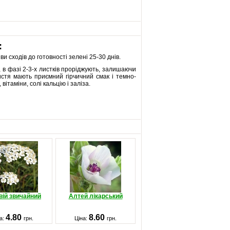
:
и сходів до готовності зелені 25-30 днів.
, в фазі 2-3-х листків проріджують, залишаючи
истя мають приємний гірчичний смак і темно-
вітаміни, солі кальцію і заліза.
вій звичайний
Алтей лікарський
4.80
8.60
а:
грн.
Ціна:
грн.