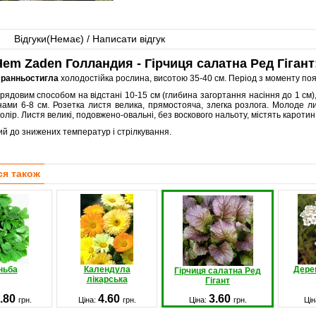
Відгуки(
Немає
) / Написати відгук
em Zaden Голландия - Гірчиця салатна Ред Гігант
а
ранньостигла
холодостійка рослина, висотою 35-40 см. Період з моменту появ
рядовим способом на відстані 10-15 см (глибина загортання насіння до 1 см)
нами 6-8 см. Розетка листя велика, прямостояча, злегка розлога. Молоде л
олір. Листя великі, подовжено-овальні, без воскового нальоту, містять каротин, 
ий до знижених температур і стрілкування.
ся також
ньба
Календула
Дере
Гірчиця салатна Ред
лікарська
Гігант
.80
4.60
3.60
грн.
Ціна:
грн.
Ціна:
грн.
Цін