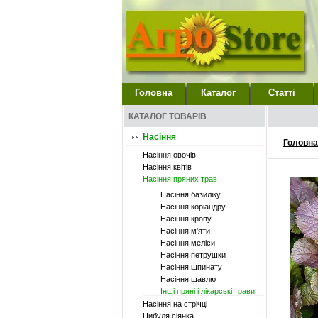
Головна
Каталог
Статті
КАТАЛОГ ТОВАРІВ
Насіння
Головна
Насіння овочів
Насіння квітів
Насіння пряних трав
Насіння базиліку
Насіння коріандру
Насіння кропу
Насіння м'яти
Насіння меліси
Насіння петрушки
Насіння шпинату
Насіння щавлю
Інші пряні і лікарські трави
Насіння на стрічці
Цибуля сіянка