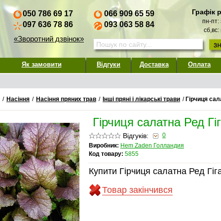
Графік 
050 786 69 17
066 909 65 59
пн-пт:
097 636 78 86
093 063 58 84
сб,вс:
«Зворотний дзвінок»
Як замовити
Відгуки
Доставка
Оплата
/
Насіння
/
Насіння пряних трав
/
Інші пряні і лікарські трави
/
Гірчиця сал
Гірчиця салатна Ред Гі
Відгуків:
0
Виробник:
Hem Zaden Голландия
Код товару:
5855
Купити Гірчиця салатна Ред Гіг
Товар закінчився