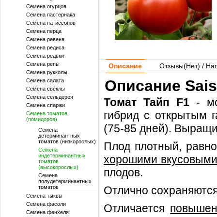
Семена огурцов
Семена пастернака
Семена патиссонов
Семена перца
Семена ревеня
Семена редиса
Семена редьки
Семена репы
Описание
Отзывы(
Нет
) / На
Семена рукколы
Описание Sais
Семена салата
Семена свеклы
Семена сельдерея
Томат Тайп F1
- мо
Семена спаржи
гибрид с открытым г
Семена томатов
(помидоров)
(75-85 дней). Выращи
Семена
детерминантных
томатов (низкорослых)
Плод плотный, равно
Семена
индетерминантных
хорошими вкусовыми
томатов
(высокорослых)
плодов.
Семена
полудетерминантных
томатов
Отлично сохраняются
Семена тыквы
Семена фасоли
Отличается
повышен
Семена фенхеля