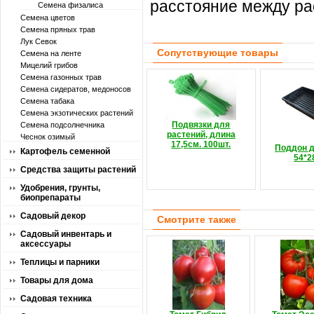
расстояние между ра
Семена физалиса
Семена цветов
Семена пряных трав
Лук Севок
Сопутствующие товары
Семена на ленте
Мицелий грибов
Семена газонных трав
Семена сидератов, медоносов
Семена табака
Семена экзотических растений
Подвязки для
Семена подсолнечника
растений, длина
Чеснок озимый
17,5см. 100шт.
Поддон д
Картофель семенной
54*2
Средства защиты растений
Удобрения, грунты,
биопрепараты
Садовый декор
Смотрите также
Садовый инвентарь и
аксессуары
Теплицы и парники
Товары для дома
Садовая техника