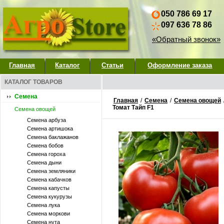
050 786 69 17
097 636 78 86
«Обратный звонок»
Главная
Каталог
Статьи
Оформление заказа
КАТАЛОГ ТОВАРОВ
Семена
Главная
/
Семена
/
Семена овощей
Томат Тайп F1
Семена овощей
Семена арбуза
Семена артишока
Семена баклажанов
Семена бобов
Семена гороха
Семена дыни
Семена земляники
Семена кабачков
Семена капусты
Семена кукурузы
Семена лука
Семена моркови
Семена нута