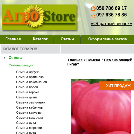
050 786 69 17
097 636 78 86
«Обратный звонок»
Главная
Каталог
Статьи
Оформление заказа
КАТАЛОГ ТОВАРОВ
Семена
Главная
/
Семена
/
Семена овощей
Гигант
Семена овощей
Семена арбуза
Семена артишока
Семена баклажанов
ХИТ ПРОДАЖ
Семена бобов
Семена гороха
Семена дыни
Семена земляники
Семена кабачков
Семена капусты
Семена кукурузы
Семена лука
Семена моркови
Семена нута