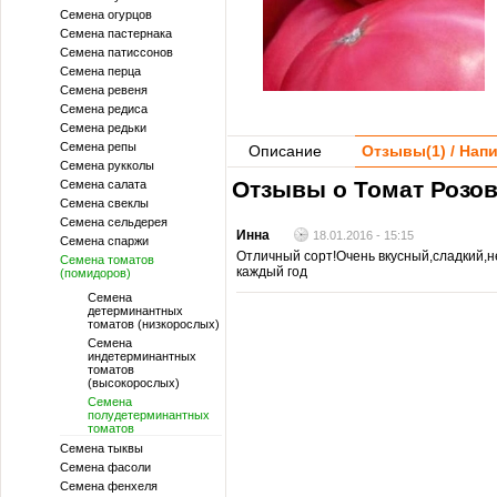
Семена огурцов
Семена пастернака
Семена патиссонов
Семена перца
Семена ревеня
Семена редиса
Семена редьки
Семена репы
Описание
Отзывы(
1
) / На
Семена рукколы
Отзывы о Томат Розов
Семена салата
Семена свеклы
Семена сельдерея
Инна
18.01.2016 - 15:15
Семена спаржи
Отличный сорт!Очень вкусный,сладкий
Семена томатов
каждый год
(помидоров)
Семена
детерминантных
томатов (низкорослых)
Семена
индетерминантных
томатов
(высокорослых)
Семена
полудетерминантных
томатов
Семена тыквы
Семена фасоли
Семена фенхеля