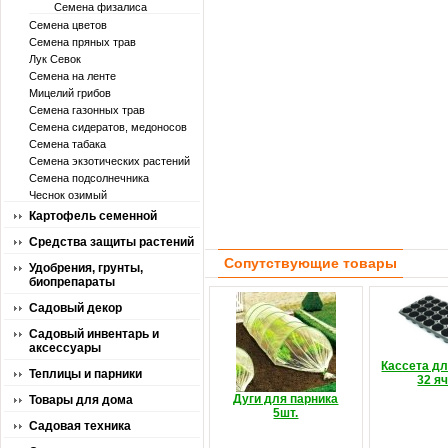
Семена физалиса
Семена цветов
Семена пряных трав
Лук Севок
Семена на ленте
Мицелий грибов
Семена газонных трав
Семена сидератов, медоносов
Семена табака
Семена экзотических растений
Семена подсолнечника
Чеснок озимый
Картофель семенной
Средства защиты растений
Сопутствующие товары
Удобрения, грунты,
биопрепараты
Садовый декор
Садовый инвентарь и
аксессуары
Кассета д
Теплицы и парники
32 я
Дуги для парника
Товары для дома
5шт.
Садовая техника