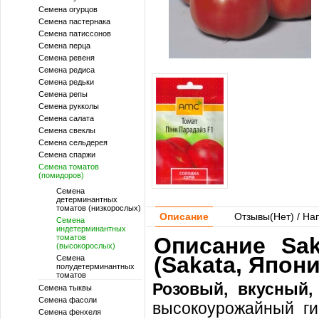
Семена огурцов
Семена пастернака
Семена патиссонов
Семена перца
Семена ревеня
Семена редиса
Семена редьки
Семена репы
Семена рукколы
Семена салата
Семена свеклы
Семена сельдерея
Семена спаржи
Семена томатов
(помидоров)
Семена
детерминантных
томатов (низкорослых)
Описание
Отзывы(
Нет
) / На
Семена
индетерминантных
томатов
Описание Sak
(высокорослых)
(Sakata, Япони
Семена
полудетерминантных
томатов
Розовый, вкусный,
Семена тыквы
Семена фасоли
высокоурожайный ги
Семена фенхеля