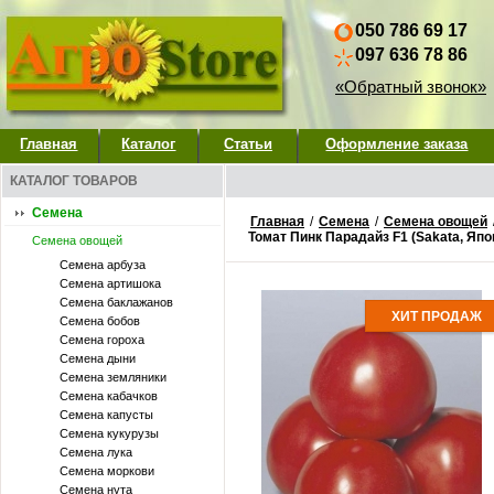
050 786 69 17
097 636 78 86
«Обратный звонок»
Главная
Каталог
Статьи
Оформление заказа
КАТАЛОГ ТОВАРОВ
Семена
Главная
/
Семена
/
Семена овощей
Томат Пинк Парадайз F1 (Sakata, Япо
Семена овощей
Семена арбуза
Семена артишока
Семена баклажанов
ХИТ ПРОДАЖ
Семена бобов
Семена гороха
Семена дыни
Семена земляники
Семена кабачков
Семена капусты
Семена кукурузы
Семена лука
Семена моркови
Семена нута