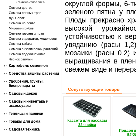
округлой формы, 6-ти
Семена физалиса
Семена цветов
зеленого пятна у пл
Семена пряных трав
Лук Севок
Плоды прекрасно хра
Семена на ленте
высокой урожайн
Мицелий грибов
Семена газонных трав
устойчивостью к ве
Семена сидератов, медоносов
увяданию (расы 1,2
Семена табака
Семена экзотических растений
мозаики (расы 0,2) 
Семена подсолнечника
выращивания в плен
Чеснок озимый
Картофель семенной
свежем виде и перер
Средства защиты растений
Удобрения, грунты,
биопрепараты
Сопутствующие товары
Садовый декор
Садовый инвентарь и
аксессуары
Теплицы и парники
Кассета для рассады
Товары для дома
32 ячейки
Садовая техника
Поддон д
54*2