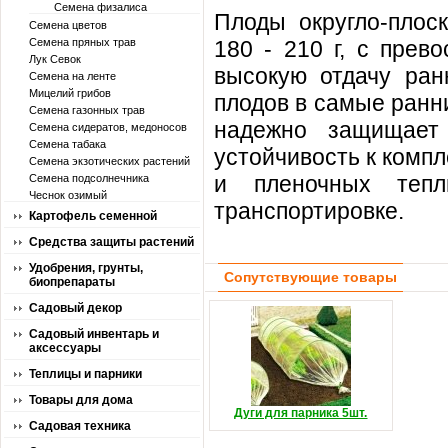
Семена физалиса
Плоды округло-плос
Семена цветов
Семена пряных трав
180 - 210 г, с прев
Лук Севок
высокую отдачу ран
Семена на ленте
Мицелий грибов
плодов в самые ранн
Семена газонных трав
надежно защищает
Семена сидератов, медоносов
Семена табака
устойчивость к компл
Семена экзотических растений
и пленочных тепл
Семена подсолнечника
Чеснок озимый
транспортировке.
Картофель семенной
Средства защиты растений
Удобрения, грунты,
Сопутствующие товары
биопрепараты
Садовый декор
Садовый инвентарь и
аксессуары
Теплицы и парники
Товары для дома
Дуги для парника 5шт.
Садовая техника