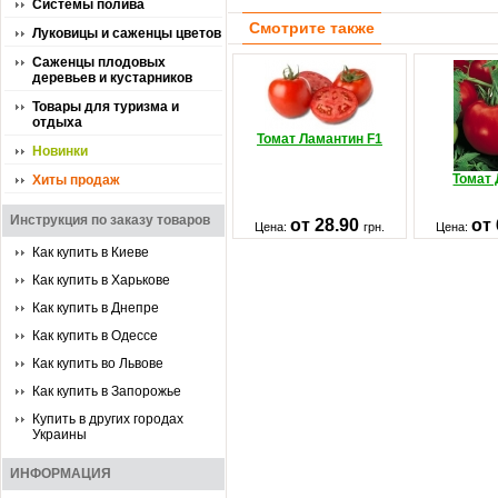
Системы полива
Смотрите также
Луковицы и саженцы цветов
Саженцы плодовых
деревьев и кустарников
Товары для туризма и
отдыха
Томат Ламантин F1
Новинки
Томат
Хиты продаж
Инструкция по заказу товаров
от 28.90
от
Цена:
грн.
Цена:
Как купить в Киеве
Как купить в Харькове
Как купить в Днепре
Как купить в Одессе
Как купить во Львове
Как купить в Запорожье
Купить в других городах
Украины
ИНФОРМАЦИЯ