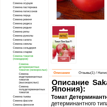
Семена огурцов
Семена пастернака
Семена патиссонов
Семена перца
Семена ревеня
Семена редиса
Семена редьки
Семена репы
Семена рукколы
Семена салата
Семена свеклы
Семена сельдерея
Семена спаржи
Семена томатов
(помидоров)
Семена
детерминантных
томатов (низкорослых)
Описание
Отзывы(
1
) / Напи
Семена
индетерминантных
томатов
Описание Saka
(высокорослых)
Япония):
Семена
полудетерминантных
томатов
Томат Детерминант
Семена тыквы
Семена фасоли
детерминантного тип
Семена фенхеля