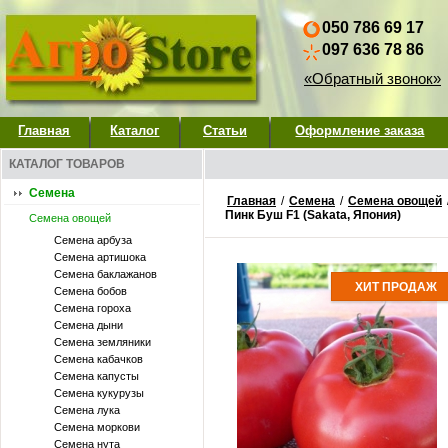
050 786 69 17
097 636 78 86
«Обратный звонок»
Главная
Каталог
Статьи
Оформление заказа
КАТАЛОГ ТОВАРОВ
Семена
Главная
/
Семена
/
Семена овощей
Пинк Буш F1 (Sakata, Япония)
Семена овощей
Семена арбуза
Семена артишока
Семена баклажанов
ХИТ ПРОДАЖ
Семена бобов
Семена гороха
Семена дыни
Семена земляники
Семена кабачков
Семена капусты
Семена кукурузы
Семена лука
Семена моркови
Семена нута