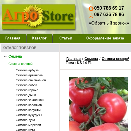
050 786 69 17
097 636 78 86
«Обратный звонок»
Главная
Каталог
Статьи
Оформление заказа
КАТАЛОГ ТОВАРОВ
Семена
Главная
/
Семена
/
Семена овощей
Томат KS 14 F1
Семена овощей
Семена арбуза
Семена артишока
Семена баклажанов
Семена бобов
Семена гороха
Семена дыни
Семена земляники
Семена кабачков
Семена капусты
Семена кукурузы
Семена лука
Семена моркови
Семена нута