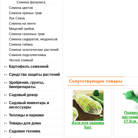
Семена физалиса
Семена цветов
Семена пряных трав
Лук Севок
Семена на ленте
Мицелий грибов
Семена газонных трав
Семена сидератов, медоносов
Семена табака
Семена экзотических растений
Семена подсолнечника
Чеснок озимый
Картофель семенной
Средства защиты растений
Сопутствующие товары
Удобрения, грунты,
биопрепараты
Садовый декор
Садовый инвентарь и
аксессуары
Подвяз
Теплицы и парники
растени
17,5см.
Дуги для парника
Товары для дома
5шт.
Садовая техника