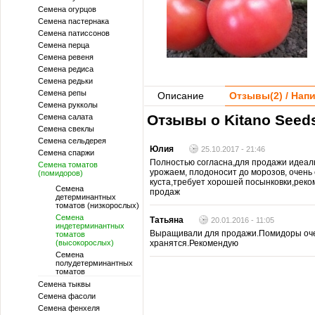
Семена огурцов
Семена пастернака
Семена патиссонов
Семена перца
Семена ревеня
Семена редиса
Семена редьки
Семена репы
Описание
Отзывы(
2
) / На
Семена рукколы
Отзывы о Kitano Seeds
Семена салата
Семена свеклы
Семена сельдерея
Юлия
25.10.2017 - 21:46
Семена спаржи
Полностью согласна,для продажи идеал
Семена томатов
урожаем, плодоносит до морозов, очень
(помидоров)
куста,требует хорошей посынковки,реко
Семена
продаж
детерминантных
томатов (низкорослых)
Семена
Татьяна
20.01.2016 - 11:05
индетерминантных
Выращивали для продажи.Помидоры оче
томатов
(высокорослых)
хранятся.Рекомендую
Семена
полудетерминантных
томатов
Семена тыквы
Семена фасоли
Семена фенхеля