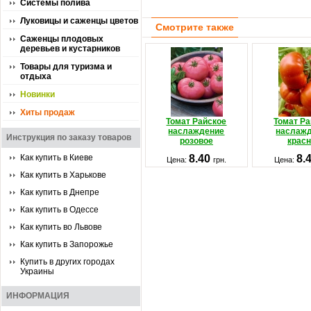
Системы полива
Луковицы и саженцы цветов
Смотрите также
Саженцы плодовых
деревьев и кустарников
Товары для туризма и
отдыха
Новинки
Хиты продаж
Томат Райское
Томат Р
наслаждение
наслаж
Инструкция по заказу товаров
розовое
крас
Как купить в Киеве
8.40
8.
Цена:
грн.
Цена:
Как купить в Харькове
Как купить в Днепре
Как купить в Одессе
Как купить во Львове
Как купить в Запорожье
Купить в других городах
Украины
ИНФОРМАЦИЯ