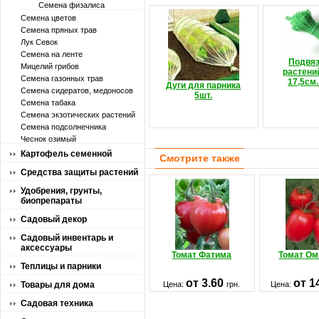
Семена физалиса
Семена цветов
Семена пряных трав
Лук Севок
Семена на ленте
Подвяз
Мицелий грибов
растени
Семена газонных трав
17,5см.
Дуги для парника
Семена сидератов, медоносов
5шт.
Семена табака
Семена экзотических растений
Семена подсолнечника
Чеснок озимый
Картофель семенной
Смотрите также
Средства защиты растений
Удобрения, грунты,
биопрепараты
Садовый декор
Садовый инвентарь и
аксессуары
Томат Фатима
Томат Ом
Теплицы и парники
от 3.60
от 1
Товары для дома
Цена:
грн.
Цена:
Садовая техника