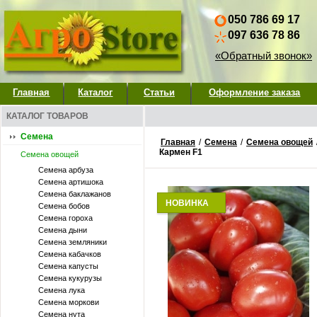
050 786 69 17
097 636 78 86
«Обратный звонок»
Главная
Каталог
Статьи
Оформление заказа
КАТАЛОГ ТОВАРОВ
Семена
Главная
/
Семена
/
Семена овощей
Кармен F1
Семена овощей
Семена арбуза
Семена артишока
Семена баклажанов
НОВИНКА
Семена бобов
Семена гороха
Семена дыни
Семена земляники
Семена кабачков
Семена капусты
Семена кукурузы
Семена лука
Семена моркови
Семена нута