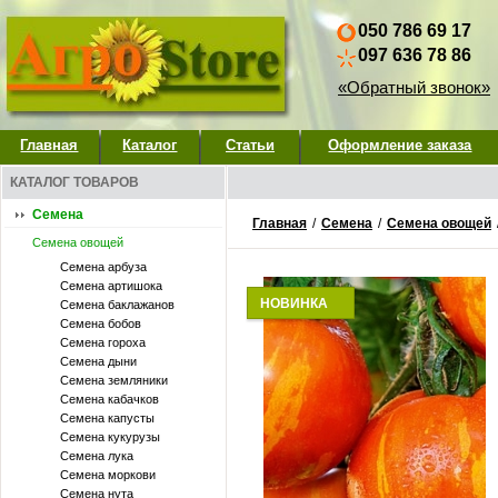
050 786 69 17
097 636 78 86
«Обратный звонок»
Главная
Каталог
Статьи
Оформление заказа
КАТАЛОГ ТОВАРОВ
Семена
Главная
/
Семена
/
Семена овощей
Семена овощей
Семена арбуза
Семена артишока
НОВИНКА
Семена баклажанов
Семена бобов
Семена гороха
Семена дыни
Семена земляники
Семена кабачков
Семена капусты
Семена кукурузы
Семена лука
Семена моркови
Семена нута