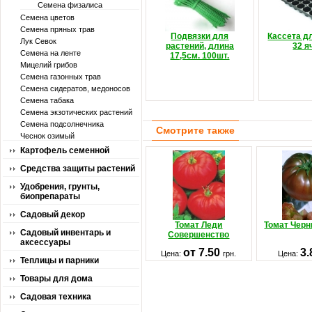
Семена физалиса
Семена цветов
Семена пряных трав
Подвязки для
Кассета д
Лук Севок
растений, длина
32 я
Семена на ленте
17,5см. 100шт.
Мицелий грибов
Семена газонных трав
Семена сидератов, медоносов
Семена табака
Семена экзотических растений
Семена подсолнечника
Смотрите также
Чеснок озимый
Картофель семенной
Средства защиты растений
Удобрения, грунты,
биопрепараты
Садовый декор
Томат Леди
Томат Черн
Садовый инвентарь и
Совершенство
аксессуары
от 7.50
3
Цена:
грн.
Цена:
Теплицы и парники
Товары для дома
Садовая техника