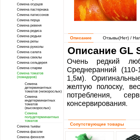
Семена огурцов
Семена пастернака
Семена патиссонов
Семена перца
Семена ревеня
Семена редиса
Семена редьки
Описание
Отзывы(
Нет
) / На
Семена репы
Семена рукколы
Описание GL S
Семена салата
Семена свеклы
Очень редкий люб
Семена сельдерея
Среднеранний (110-
Семена спаржи
Семена томатов
1,5м). Оригинальн
(помидоров)
Семена
желтую полоску, ве
детерминантных
томатов (низкорослых)
потребления, сер
Семена
индетерминантных
консервирования.
томатов
(высокорослых)
Семена
полудетерминантных
томатов
Сопутствующие товары
Семена тыквы
Семена фасоли
Семена фенхеля