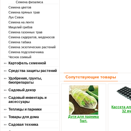
Семена физалиса
Семена цветов
Семена пряных трав
Лук Севок
Семена на ленте
Мицелий грибов
Семена газонных трав
Семена сидератов, медоносов
Семена табака
Семена экзотических растений
Семена подсолнечника
Чеснок озимый
Картофель семенной
Средства защиты растений
Сопутствующие товары
Удобрения, грунты,
биопрепараты
Садовый декор
Садовый инвентарь и
аксессуары
Кассета д
Теплицы и парники
32 я
Дуги для парника
Товары для дома
5шт.
Садовая техника