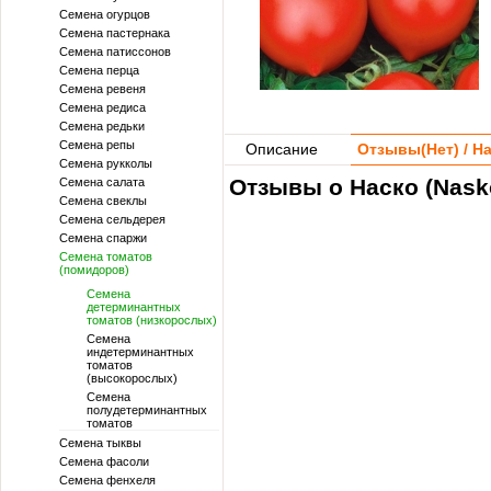
Семена огурцов
Семена пастернака
Семена патиссонов
Семена перца
Семена ревеня
Семена редиса
Семена редьки
Семена репы
Описание
Отзывы(
Нет
) / 
Семена рукколы
Отзывы о Наско (Nasko
Семена салата
Семена свеклы
Семена сельдерея
Семена спаржи
Семена томатов
(помидоров)
Семена
детерминантных
томатов (низкорослых)
Семена
индетерминантных
томатов
(высокорослых)
Семена
полудетерминантных
томатов
Семена тыквы
Семена фасоли
Семена фенхеля