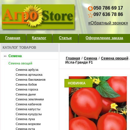
050 786 69 17
097 636 78 86
«Обратный звонок»
Главная
Каталог
Статьи
Оформление заказа
КАТАЛОГ ТОВАРОВ
Семена
Главная
/
Семена
/
Семена овощей
Исла-Гранде F1
Семена овощей
Семена арбуза
Семена артишока
Семена баклажанов
НОВИНКА
Семена бобов
Семена гороха
Семена дыни
Семена земляники
Семена кабачков
Семена капусты
Семена кукурузы
Семена лука
Семена моркови
Семена нута