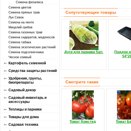
Семена физалиса
Семена цветов
Сопутствующие товары
Семена пряных трав
Лук Севок
Семена на ленте
Мицелий грибов
Семена газонных трав
Семена сидератов, медоносов
Семена табака
Семена экзотических растений
Дуги для парника 5шт.
Поддон д
Семена подсолнечника
54*2
Чеснок озимый
Картофель семенной
Средства защиты растений
Удобрения, грунты,
Смотрите также
биопрепараты
Садовый декор
Садовый инвентарь и
аксессуары
Теплицы и парники
Товары для дома
Томат Хомстед
Томат Б
Садовая техника