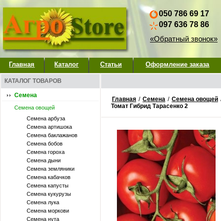
050 786 69 17
097 636 78 86
«Обратный звонок»
Главная
Каталог
Статьи
Оформление заказа
КАТАЛОГ ТОВАРОВ
Семена
Главная
/
Семена
/
Семена овощей
Томат Гибрид Тарасенко 2
Семена овощей
Семена арбуза
Семена артишока
Семена баклажанов
Семена бобов
Семена гороха
Семена дыни
Семена земляники
Семена кабачков
Семена капусты
Семена кукурузы
Семена лука
Семена моркови
Семена нута