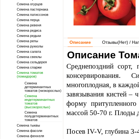
Семена огурцов
Семена пастернака
Семена патиссонов
Семена перца
Семена ревеня
Семена редиса
Семена редьки
Семена репы
Описание
Отзывы(
Нет
) / На
Семена рукколы
Описание Тома
Семена салата
Семена свеклы
Семена сельдерея
Среднепоздний сорт, 
Семена спаржи
Семена томатов
консервирования. С
(помидоров)
многоплодная, в каждой
Семена
детерминантных
томатов (низкорослых)
завязывания кистей – ч
Семена
индетерминантных
форму притупленного 
томатов
(высокорослых)
массой 50-70 г. Плоды 
Семена
полудетерминантных
томатов
Семена тыквы
Посев IV-V, глубина 3-
Семена фасоли
Семена фенхеля