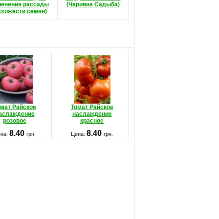
ренения рассады
(Чаривна Садыба)
схожести семян)
мат Райское
Томат Райское
аслаждение
наслаждение
розовое
красное
8.40
8.40
на:
грн.
Цена:
грн.