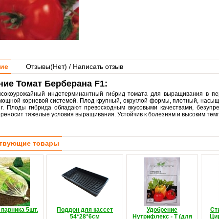
ие
Отзывы(
Нет
) / Написать отзыв
ие Томат Берберана F1:
сокоурожайный индетерминантный гибрид томата для выращивания в пер
мощной корневой системой. Плод крупный, округлой формы, плотный, насыщ
 г. Плоды гибрида обладают превосходным вкусовыми качествами, безупр
реносит тяжелые условия выращивания. Устойчив к болезням и высоким тем
твующие товары
 парника 5шт.
Поддон для кассет
Удобрение
Ст
54*28*6см
Нутрифлекс - Т (для
Ци