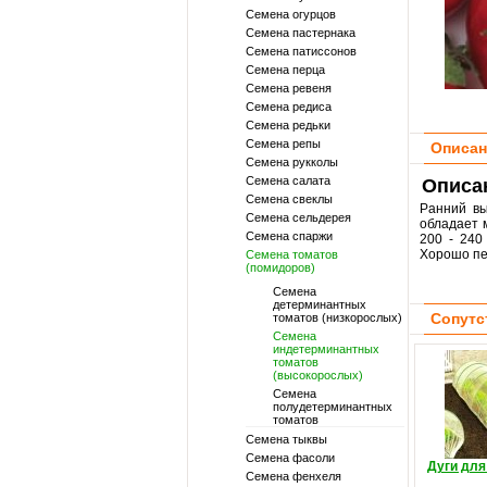
Семена огурцов
Семена пастернака
Семена патиссонов
Семена перца
Семена ревеня
Семена редиса
Семена редьки
Семена репы
Описан
Семена рукколы
Семена салата
Описан
Семена свеклы
Ранний вы
Семена сельдерея
обладает 
Семена спаржи
200 - 240
Хорошо пе
Семена томатов
(помидоров)
Семена
детерминантных
Сопутс
томатов (низкорослых)
Семена
индетерминантных
томатов
(высокорослых)
Семена
полудетерминантных
томатов
Семена тыквы
Семена фасоли
Дуги для
Семена фенхеля