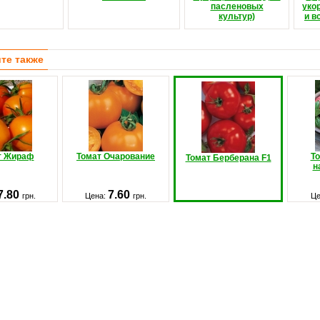
пасленовых
уко
культур)
и в
те также
т Жираф
Томат Очарование
То
Томат Берберана F1
н
7.80
7.60
грн.
Цена:
грн.
Це