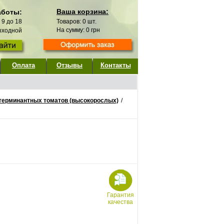
Ваша корзина:
аботы:
с 9 до 18
Товаров:
0
шт.
На сумму:
0
грн
выходной
Оплата
Отзывы
Контакты
терминантных томатов (высокорослых)
/
Гарантия
качества