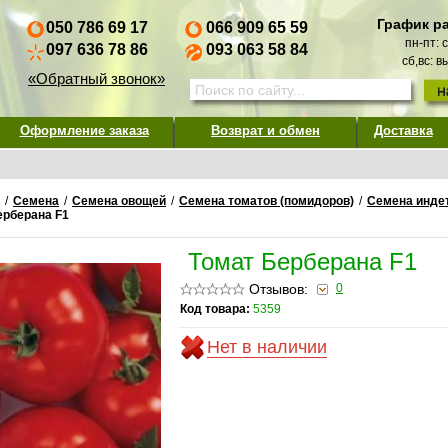
График р
050 786 69 17
066 909 65 59
пн-пт: 
097 636 78 86
093 063 58 84
сб,вс: 
«Обратный звонок»
Оформление заказа
Возврат и обмен
Доставка
/
Семена
/
Семена овощей
/
Семена томатов (помидоров)
/
Семена инде
ерберана F1
Томат Берберана F1
Отзывов:
0
Код товара:
5359
Нет в наличии