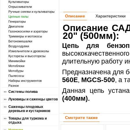
Культиваторы
Опрыскиватели
Ручные сеялки и культиваторы
Описание
Характеристики
Цепные пилы
Генераторы
Описание САД
Двигатели
Газонокосилки и аэраторы
20" (500мм):
Триммеры и мотокосы
Бетономешалки
Цепь для бензоп
Воздуходувки
Измельчители и дровоколы
высококачественног
Кусторезы и высоторезы
длительную работу и
Минимойки
Мотоблоки
Предназначена для б
Мотобуры
Пылесосы
560E
,
MGCS-500
, а 
Наборы инструментов
Разное
Данная цепь устан
Системы полива
(400мм
).
Луковицы и саженцы цветов
Саженцы плодовых
деревьев и кустарников
Смотрите также
Товары для туризма и
отдыха