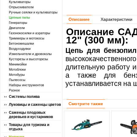
Культиваторы
Опрыскиватели
Ручные сеялки и культиваторы
Цепные пилы
Описание
Характеристики
Генераторы
Двигатели
Описание САД
Газонокосилки и аэраторы
12" (300 мм):
Триммеры и мотокосы
Бетономешалки
Цепь для бензопил
Воздуходувки
Измельчители и дровоколы
высококачественног
Кусторезы и высоторезы
Минимойки
длительную работу и
Мотоблоки
а также для бенз
Мотобуры
Пылесосы
устанавливается на 
Наборы инструментов
Разное
Системы полива
Смотрите также
Луковицы и саженцы цветов
Саженцы плодовых
деревьев и кустарников
Товары для туризма и
отдыха