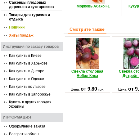
Саженцы плодовых
Морковь Абако F1
Кукур
деревьев и кустарников
Товары для туризма и
отдыха
Новинки
Смотрите также
Хиты продаж
Инструкция по заказу товаров
Как купить в Киеве
Как купить в Харькове
Как купить в Днепре
Свекла столовая
Свекла ст
Нобол Клоз
Детройт
Как купить в Одессе
Как купить во Львове
от 9.80
от 9
Цена:
грн.
Цена:
Как купить в Запорожье
Купить в других городах
Украины
ИНФОРМАЦИЯ
Оформление заказа
Возврат и обмен