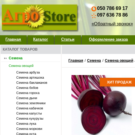
050 786 69 17
097 636 78 86
«Обратный звонок»
Главная
Каталог
Статьи
Оформление заказа
КАТАЛОГ ТОВАРОВ
Семена
Главная
/
Семена
/
Семена овощей
Семена овощей
Семена арбуза
Семена артишока
ХИТ ПРОДАЖ
Семена баклажанов
Семена бобов
Семена гороха
Семена дыни
Семена земляники
Семена кабачков
Семена капусты
Семена кукурузы
Семена лука
Семена моркови
Семена нута