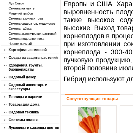
Европы и США. Харак
Лук Севок
Семена на ленте
выровненность плодо
Мицелий грибов
также высокое сод
Семена газонных трав
Семена сидератов, медоносов
высокие. Выход това
Семена табака
Семена экзотических растений
корнеплодов в проце
Семена подсолнечника
при изготовлении со
Чеснок озимый
Картофель семенной
корнеплода - 300-4
Средства защиты растений
пучковую продукцию,
Удобрения, грунты,
второй половине июля
биопрепараты
Садовый декор
Гибрид используют дл
Садовый инвентарь и
аксессуары
Теплицы и парники
Сопутствующие товары
Товары для дома
Садовая техника
Системы полива
Луковицы и саженцы цветов