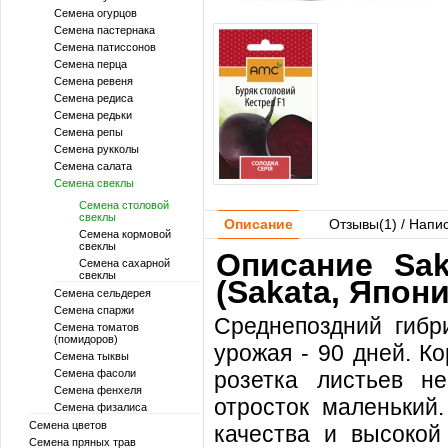
Семена огурцов
Семена пастернака
Семена патиссонов
Семена перца
Семена ревеня
Семена редиса
Семена редьки
Семена репы
Семена рукколы
Семена салата
Семена свеклы
Семена столовой
свеклы
Описание
Отзывы(
1
) / Напи
Семена кормовой
свеклы
Описание Sak
Семена сахарной
свеклы
(Sakata, Япони
Семена сельдерея
Семена спаржи
Среднепоздний гибр
Семена томатов
(помидоров)
урожая - 90 дней. К
Семена тыквы
Семена фасоли
розетка листьев не
Семена фенхеля
отросток маленький
Семена физалиса
Семена цветов
качества и высокой
Семена пряных трав