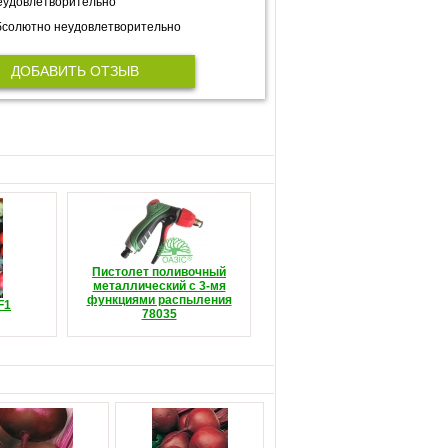
еудовлетворительно
солютно неудовлетворительно
ДОБАВИТЬ ОТЗЫВ
Пистолет поливочный
металлический с 3-мя
функциями распыления
F1
78035