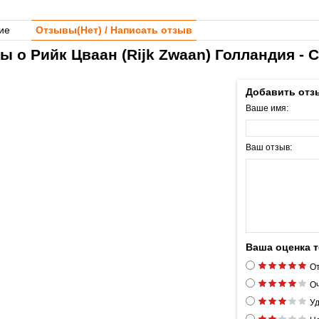
ие
Отзывы(
Нет
) / Написать отзыв
ы о Рийк Цваан (Rijk Zwaan) Голландия - 
Добавить отз
Ваше имя:
Ваш отзыв:
Ваша оценка 
От
Оч
Уд