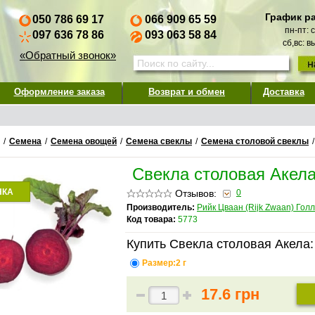
График р
050 786 69 17
066 909 65 59
пн-пт: 
097 636 78 86
093 063 58 84
сб,вс: 
«Обратный звонок»
Оформление заказа
Возврат и обмен
Доставка
/
Семена
/
Семена овощей
/
Семена свеклы
/
Семена столовой свеклы
Свекла столовая Акел
НКА
Отзывов:
0
Производитель:
Рийк Цваан (Rijk Zwaan) Гол
Код товара:
5773
Купить Свекла столовая Акела:
Размер:2 г
17.6 грн