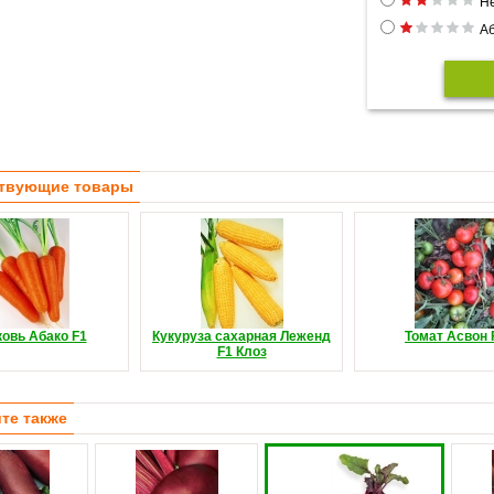
Н
Аб
твующие товары
овь Абако F1
Кукуруза сахарная Леженд
Томат Асвон 
F1 Клоз
те также