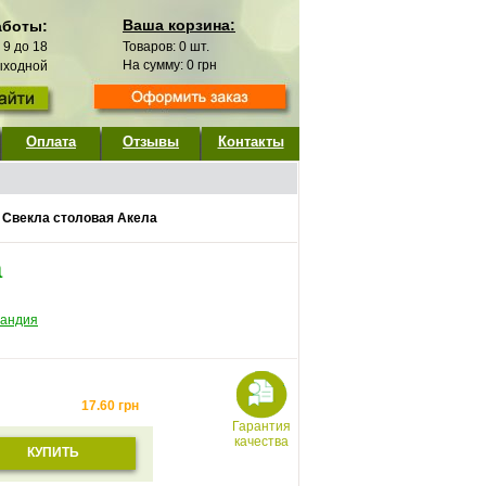
Ваша корзина:
аботы:
с 9 до 18
Товаров:
0
шт.
На сумму:
0
грн
выходной
Оплата
Отзывы
Контакты
/
Свекла столовая Акела
а
ландия
17.60
грн
Гарантия
качества
КУПИТЬ