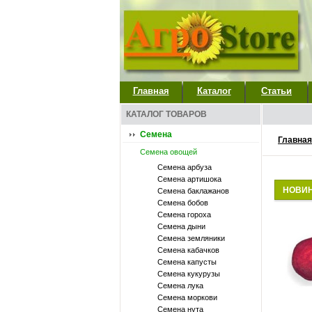
Главная
Каталог
Статьи
КАТАЛОГ ТОВАРОВ
Семена
Главная
Семена овощей
Семена арбуза
Семена артишока
НОВИ
Семена баклажанов
Семена бобов
Семена гороха
Семена дыни
Семена земляники
Семена кабачков
Семена капусты
Семена кукурузы
Семена лука
Семена моркови
Семена нута