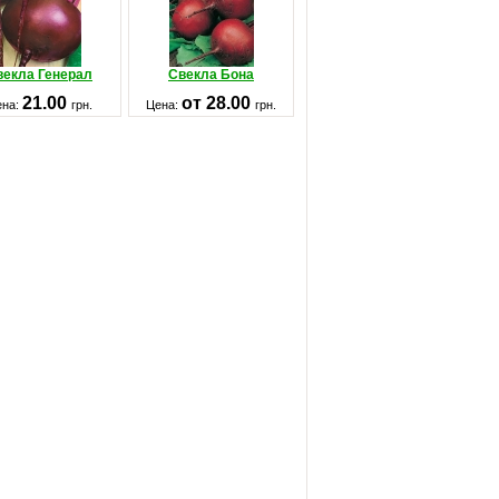
векла Генерал
Свекла Бона
21.00
от 28.00
ена:
грн.
Цена:
грн.