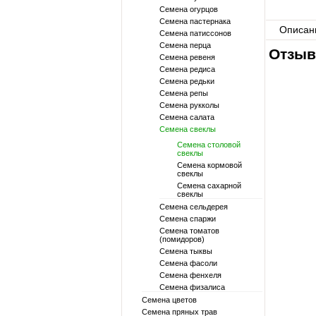
Семена огурцов
Семена пастернака
Описан
Семена патиссонов
Семена перца
Отзыв
Семена ревеня
Семена редиса
Семена редьки
Семена репы
Семена рукколы
Семена салата
Семена свеклы
Семена столовой
свеклы
Семена кормовой
свеклы
Семена сахарной
свеклы
Семена сельдерея
Семена спаржи
Семена томатов
(помидоров)
Семена тыквы
Семена фасоли
Семена фенхеля
Семена физалиса
Семена цветов
Семена пряных трав