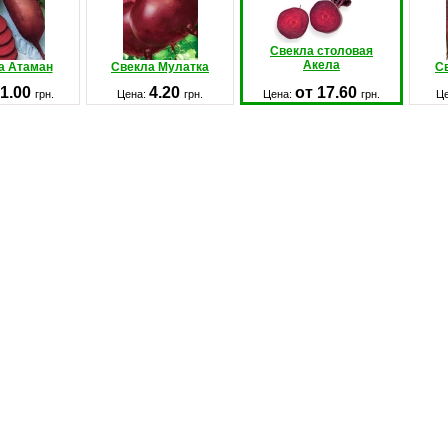
Свекла столовая
Акела
а Атаман
Свекла Мулатка
С
1.00
4.20
от 17.60
грн.
Цена:
грн.
Цена:
грн.
Ц