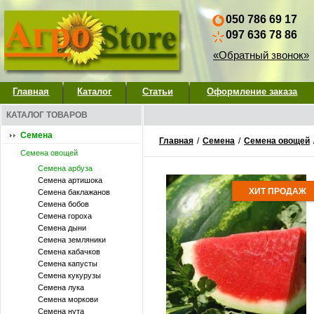
050 786 69 17
097 636 78 86
«Обратный звонок»
Главная
Каталог
Статьи
Оформление заказа
КАТАЛОГ ТОВАРОВ
Семена
Главная
/
Семена
/
Семена овощей
Семена овощей
Семена арбуза
Семена артишока
ХИТ ПРОДАЖ
Семена баклажанов
Семена бобов
Семена гороха
Семена дыни
Семена земляники
Семена кабачков
Семена капусты
Семена кукурузы
Семена лука
Семена моркови
Семена нута