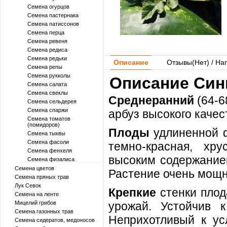
Семена огурцов
Семена пастернака
Семена патиссонов
Семена перца
Семена ревеня
Семена редиса
Семена редьки
Описание
Отзывы(
Нет
) / На
Семена репы
Семена рукколы
Описание Синг
Семена салата
Семена свеклы
Среднеранний
(64-6
Семена сельдерея
Семена спаржи
арбуз высокого качес
Семена томатов
(помидоров)
Плоды
удлиненной 
Семена тыквы
Семена фасоли
темно-красная, хр
Семена фенхеля
высоким содержанием
Семена физалиса
Семена цветов
Растение очень мощн
Семена пряных трав
Лук Севок
Крепкие
стенки пло
Семена на ленте
Мицелий грибов
урожай. Устойчив к
Семена газонных трав
Неприхотливый к ус
Семена сидератов, медоносов