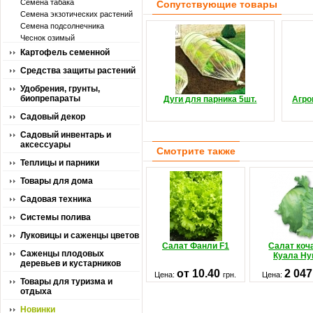
Семена табака
Сопутствующие товары
Семена экзотических растений
Семена подсолнечника
Чеснок озимый
Картофель семенной
Средства защиты растений
Удобрения, грунты,
биопрепараты
Дуги для парника 5шт.
Агро
Садовый декор
Садовый инвентарь и
аксессуары
Смотрите также
Теплицы и парники
Товары для дома
Садовая техника
Системы полива
Луковицы и саженцы цветов
Салат Фанли F1
Салат коч
Саженцы плодовых
Куала Ну
деревьев и кустарников
от 10.40
2 04
Цена:
грн.
Цена:
Товары для туризма и
отдыха
Новинки