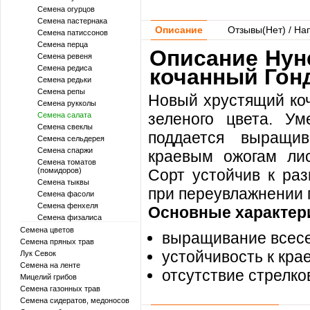
Семена огурцов
Семена пастернака
Описание
Отзывы(
Нет
) / На
Семена патиссонов
Семена перца
Описание Нун
Семена ревеня
Семена редиса
кочанный Гон
Семена редьки
Семена репы
Новый хрустящий коч
Семена рукколы
зеленого цвета. У
Семена салата
Семена свеклы
поддается выращив
Семена сельдерея
Семена спаржи
краевым ожогам лис
Семена томатов
(помидоров)
Сорт устойчив к раз
Семена тыквы
при переувлажнении 
Семена фасоли
Семена фенхеля
Основные характер
Семена физалиса
Семена цветов
выращивание всес
Семена пряных трав
устойчивость к кр
Лук Севок
Семена на ленте
отсутствие стрелко
Мицелий грибов
Семена газонных трав
Семена сидератов, медоносов