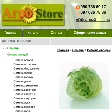
050 786 69 17
097 636 78 86
«Обратный звонок»
Главная
Каталог
Статьи
Оформление заказа
КАТАЛОГ ТОВАРОВ
Семена
Главная
/
Семена
/
Семена овощей
Семена овощей
Семена арбуза
Семена артишока
Семена баклажанов
Семена бобов
Семена гороха
Семена дыни
Семена земляники
Семена кабачков
Семена капусты
Семена кукурузы
Семена лука
Семена моркови
Семена нута