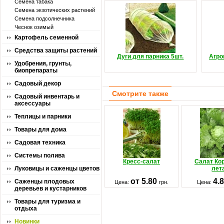
Семена табака
Семена экзотических растений
Семена подсолнечника
Чеснок озимый
Картофель семенной
Средства защиты растений
Дуги для парника 5шт.
Агро
Удобрения, грунты,
биопрепараты
Садовый декор
Смотрите также
Садовый инвентарь и
аксессуары
Теплицы и парники
Товары для дома
Садовая техника
Системы полива
Кресс-салат
Салат Ко
Луковицы и саженцы цветов
лет
от 5.80
4.
Саженцы плодовых
Цена:
грн.
Цена:
деревьев и кустарников
Товары для туризма и
отдыха
Новинки