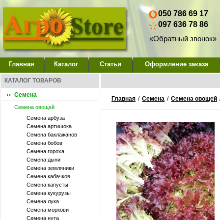
050 786 69 17
097 636 78 86
«Обратный звонок»
Главная
Каталог
Статьи
Оформление заказа
КАТАЛОГ ТОВАРОВ
Семена
Главная
/
Семена
/
Семена овощей
Семена овощей
Семена арбуза
Семена артишока
Семена баклажанов
Семена бобов
Семена гороха
Семена дыни
Семена земляники
Семена кабачков
Семена капусты
Семена кукурузы
Семена лука
Семена моркови
Семена нута