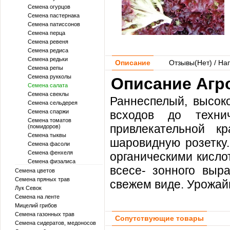
Семена огурцов
Семена пастернака
Семена патиссонов
Семена перца
Семена ревеня
Семена редиса
Семена редьки
Описание
Отзывы(
Нет
) / На
Семена репы
Семена рукколы
Описание Агро
Семена салата
Семена свеклы
Раннеспелый, высоко
Семена сельдерея
Семена спаржи
всходов до техни
Семена томатов
привлекательной к
(помидоров)
Семена тыквы
шаровидную розетку.
Семена фасоли
Семена фенхеля
органическими кисло
Семена физалиса
всесе- зонного выр
Семена цветов
Семена пряных трав
свежем виде. Урожайн
Лук Севок
Семена на ленте
Мицелий грибов
Семена газонных трав
Сопутствующие товары
Семена сидератов, медоносов