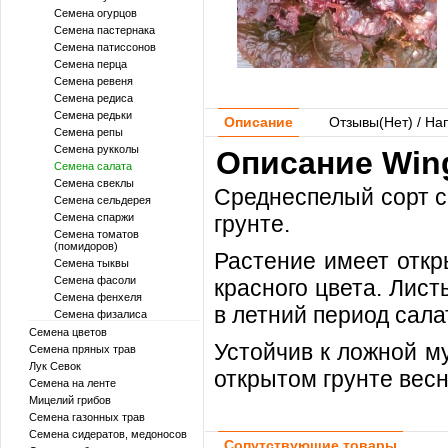
Семена огурцов
Семена пастернака
Семена патиссонов
Семена перца
Семена ревеня
Семена редиса
Семена редьки
Описание
Отзывы(
Нет
) / На
Семена репы
Семена рукколы
Описание Wing
Семена салата
Семена свеклы
Среднеспелый сорт 
Семена сельдерея
Семена спаржи
грунте.
Семена томатов
(помидоров)
Растение имеет откр
Семена тыквы
Семена фасоли
красного цвета. Лис
Семена фенхеля
в летний период сала
Семена физалиса
Семена цветов
Устойчив к ложной м
Семена пряных трав
Лук Севок
открытом грунте весн
Семена на ленте
Мицелий грибов
Семена газонных трав
Семена сидератов, медоносов
Сопутствующие товары