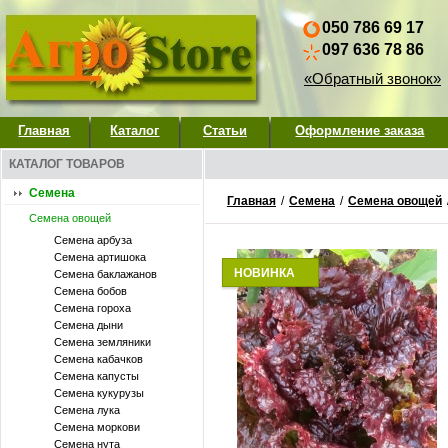
050 786 69 17
097 636 78 86
«Обратный звонок»
Главная
Каталог
Статьи
Оформление заказа
КАТАЛОГ ТОВАРОВ
Семена
Главная
/
Семена
/
Семена овощей
Семена овощей
Семена арбуза
Семена артишока
НОВИНКА
Семена баклажанов
Семена бобов
Семена гороха
Семена дыни
Семена земляники
Семена кабачков
Семена капусты
Семена кукурузы
Семена лука
Семена моркови
Семена нута