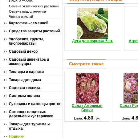
Семена табака
Семена экзотических растений
Семена подсолнечника
Чеснок озимый
Картофель семенной
Средства защиты растений
Удобрения, грунты,
Дуги для парника 5шт.
Агро
биопрепараты
Садовый декор
Садовый инвентарь и
Смотрите также
аксессуары
Теплицы и парники
Товары для дома
Садовая техника
Системы полива
Луковицы и саженцы цветов
Салат Американ
Салат Ре
Браун
Саженцы плодовых
деревьев и кустарников
4.80
4.
Цена:
грн.
Цена:
Товары для туризма и
отдыха
Новинки