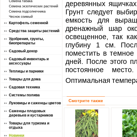
Семена табака
деревянных ящичках,
Семена экзотических растений
Грунт следует выби
Семена подсолнечника
Чеснок озимый
емкость для выращ
Картофель семенной
дренажный шар око
Средства защиты растений
освещенное, так ка
Удобрения, грунты,
биопрепараты
глубину 1 см. Пос
Садовый декор
поместить в темное 
Садовый инвентарь и
дней. После этого п
аксессуары
постоянное место
Теплицы и парники
Оптимальная темпер
Товары для дома
Садовая техника
Системы полива
Смотрите также
Луковицы и саженцы цветов
Саженцы плодовых
деревьев и кустарников
Товары для туризма и
отдыха
Новинки