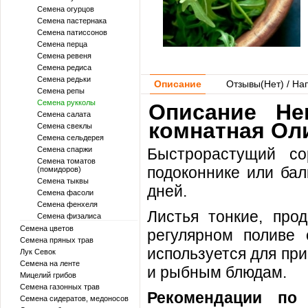
Семена огурцов
Семена пастернака
Семена патиссонов
Семена перца
Семена ревеня
Семена редиса
Семена редьки
Описание
Отзывы(
Нет
) / На
Семена репы
Семена рукколы
Описание He
Семена салата
комнатная Ол
Семена свеклы
Семена сельдерея
Семена спаржи
Быстрорастущий с
Семена томатов
подоконнике или бал
(помидоров)
Семена тыквы
дней.
Семена фасоли
Семена фенхеля
Листья тонкие, прод
Семена физалиса
Семена цветов
регулярном поливе 
Семена пряных трав
используется для при
Лук Севок
Семена на ленте
и рыбным блюдам.
Мицелий грибов
Семена газонных трав
Рекомендации п
Семена сидератов, медоносов