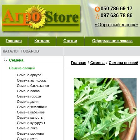
050 786 69 17
097 636 78 86
«Обратный звонок»
Главная
Каталог
Статьи
Оформление заказа
КАТАЛОГ ТОВАРОВ
Семена
Главная
/
Семена
/
Семена овощей
Семена овощей
Семена арбуза
Семена артишока
Семена баклажанов
Семена бобов
Семена гороха
Семена дыни
Семена земляники
Семена кабачков
Семена капусты
Семена кукурузы
Семена лука
Семена моркови
Семена нута