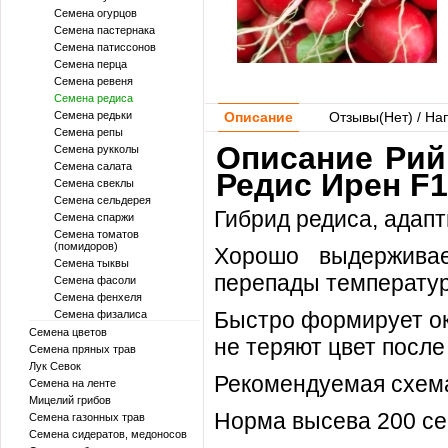
Семена огурцов
Семена пастернака
Семена патиссонов
Семена перца
Семена ревеня
Семена редиса
Семена редьки
Описание
Отзывы(
Нет
) / На
Семена репы
Описание Рийк
Семена рукколы
Семена салата
Редис Ирен F1
Семена свеклы
Семена сельдерея
Гибрид редиса, адап
Семена спаржи
Семена томатов
(помидоров)
Хорошо выдерживае
Семена тыквы
перепады температур
Семена фасоли
Семена фенхеля
Быстро формирует ок
Семена физалиса
Семена цветов
не теряют цвет после
Семена пряных трав
Лук Севок
Рекомендуемая схема
Семена на ленте
Мицелий грибов
Норма высева 200 се
Семена газонных трав
Семена сидератов, медоносов