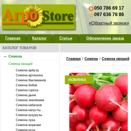
050 786 69 17
097 636 78 86
«Обратный звонок»
Главная
Каталог
Статьи
Оформление заказа
КАТАЛОГ ТОВАРОВ
Семена
Главная
/
Семена
/
Семена овощей
Семена овощей
Семена арбуза
Семена артишока
НОВИНКА
Семена баклажанов
Семена бобов
Семена гороха
Семена дыни
Семена земляники
Семена кабачков
Семена капусты
Семена кукурузы
Семена лука
Семена моркови
Семена нута