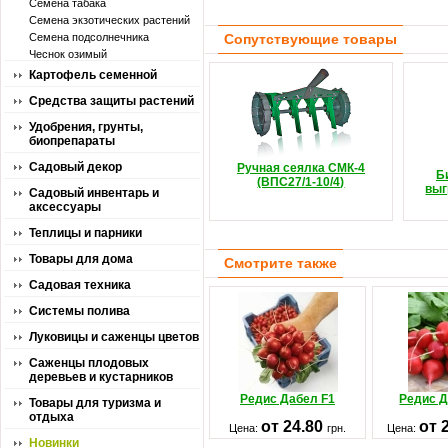
Семена табака
Семена экзотических растений
Семена подсолнечника
Сопутствующие товары
Чеснок озимый
Картофель семенной
Средства защиты растений
Удобрения, грунты,
биопрепараты
Садовый декор
Ручная сеялка СМК-4
Б
(ВПС27/1-10/4)
выг
Садовый инвентарь и
аксессуары
Теплицы и парники
Товары для дома
Смотрите также
Садовая техника
Системы полива
Луковицы и саженцы цветов
Саженцы плодовых
деревьев и кустарников
Редис Дабел F1
Редис Д
Товары для туризма и
отдыха
от 24.80
от 
Цена:
грн.
Цена:
Новинки