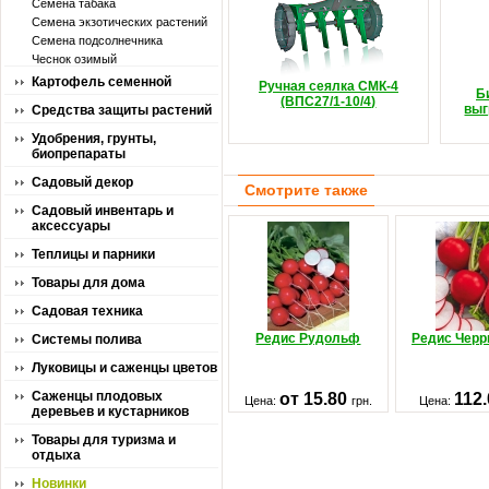
Семена табака
Семена экзотических растений
Семена подсолнечника
Чеснок озимый
Картофель семенной
Ручная сеялка СМК-4
Б
(ВПС27/1-10/4)
выг
Средства защиты растений
Удобрения, грунты,
биопрепараты
Садовый декор
Смотрите также
Садовый инвентарь и
аксессуары
Теплицы и парники
Товары для дома
Садовая техника
Редис Рудольф
Редис Черр
Системы полива
Луковицы и саженцы цветов
Саженцы плодовых
от 15.80
112
Цена:
грн.
Цена:
деревьев и кустарников
Товары для туризма и
отдыха
Новинки