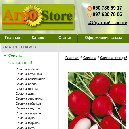
050 786 69 17
097 636 78 86
«Обратный звонок»
Главная
Каталог
Статьи
Оформление заказа
КАТАЛОГ ТОВАРОВ
Семена
Главная
/
Семена
/
Семена овощей
Семена овощей
Семена арбуза
Семена артишока
Семена баклажанов
Семена бобов
Семена гороха
Семена дыни
Семена земляники
Семена кабачков
Семена капусты
Семена кукурузы
Семена лука
Семена моркови
Семена нута