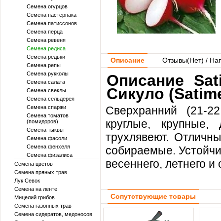
Семена огурцов
Семена пастернака
Семена патиссонов
Семена перца
Семена ревеня
Семена редиса
Семена редьки
Описание
Отзывы(
Нет
) / На
Семена репы
Семена рукколы
Описание Sat
Семена салата
Сикуло (Satim
Семена свеклы
Семена сельдерея
Семена спаржи
Сверхранний (21-22
Семена томатов
круглые, крупные,
(помидоров)
Семена тыквы
трухлявеют. Отличны
Семена фасоли
Семена фенхеля
собираемые. Устойчи
Семена физалиса
весеннего, летнего и
Семена цветов
Семена пряных трав
Лук Севок
Семена на ленте
Сопутствующие товары
Мицелий грибов
Семена газонных трав
Семена сидератов, медоносов