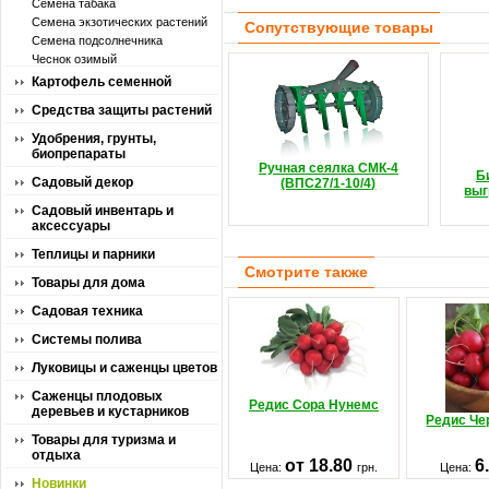
Семена табака
Семена экзотических растений
Сопутствующие товары
Семена подсолнечника
Чеснок озимый
Картофель семенной
Средства защиты растений
Удобрения, грунты,
биопрепараты
Ручная сеялка СМК-4
Б
Садовый декор
(ВПС27/1-10/4)
выг
Садовый инвентарь и
аксессуары
Теплицы и парники
Смотрите также
Товары для дома
Садовая техника
Системы полива
Луковицы и саженцы цветов
Саженцы плодовых
Редис Сора Нунемс
деревьев и кустарников
Редис Че
Товары для туризма и
отдыха
от 18.80
6
Цена:
грн.
Цена:
Новинки