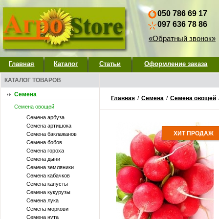
050 786 69 17
097 636 78 86
«Обратный звонок»
Главная
Каталог
Статьи
Оформление заказа
КАТАЛОГ ТОВАРОВ
Семена
Главная
/
Семена
/
Семена овощей
Семена овощей
Семена арбуза
Семена артишока
ХИТ ПРОДАЖ
Семена баклажанов
Семена бобов
Семена гороха
Семена дыни
Семена земляники
Семена кабачков
Семена капусты
Семена кукурузы
Семена лука
Семена моркови
Семена нута