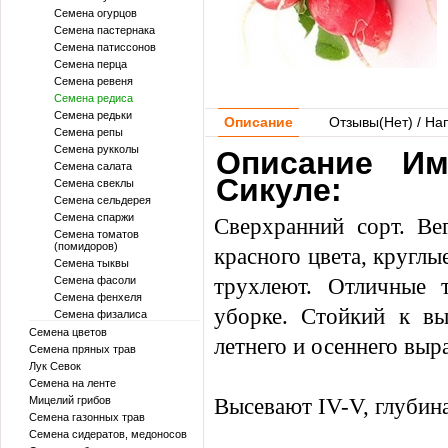
Семена огурцов
Семена пастернака
Семена патиссонов
Семена перца
Семена ревеня
Семена редиса
Семена редьки
Описание
Отзывы(
Нет
) / На
Семена репы
Семена рукколы
Описание Им
Семена салата
Сикуле:
Семена свеклы
Семена сельдерея
Семена спаржи
Сверхранний сорт. Ве
Семена томатов
(помидоров)
красного цвета, круглы
Семена тыквы
трухлеют. Отличные 
Семена фасоли
Семена фенхеля
уборке. Стойкий к вы
Семена физалиса
Семена цветов
летнего и осеннего вы
Семена пряных трав
Лук Севок
Семена на ленте
Высевают IV-V, глубина
Мицелий грибов
Семена газонных трав
Семена сидератов, медоносов