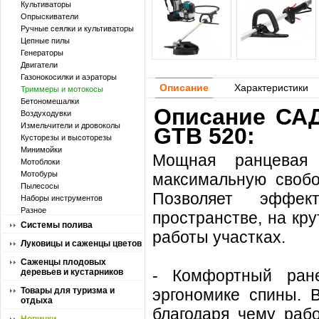
Культиваторы
Опрыскиватели
Ручные сеялки и культиваторы
Цепные пилы
Генераторы
Двигатели
Газонокосилки и аэраторы
Описание
Характеристики
Триммеры и мотокосы
Бетономешалки
Описание САД
Воздуходувки
Измельчители и дровоколы
GTB 520:
Кусторезы и высоторезы
Минимойки
Мощная ранцевая
Мотоблоки
Мотобуры
максимальную свобо
Пылесосы
Позволяет эффек
Наборы инструментов
Разное
пространстве, на кр
Системы полива
работы участках.
Луковицы и саженцы цветов
Саженцы плодовых
- Комфортный ране
деревьев и кустарников
Товары для туризма и
эргономике спины. 
отдыха
благодаря чему раб