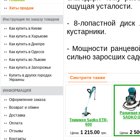
Новинки
ощущая усталости.
Хиты продаж
Инструкция по заказу товаров
- 8-лопастной диск
Как купить в Киеве
кустарники.
Как купить в Харькове
Как купить в Днепре
- Мощности ранцево
Как купить в Одессе
сильно заросших сад
Как купить во Львове
Как купить в Запорожье
Купить в других городах
Смотрите также
Украины
ИНФОРМАЦИЯ
Оформление заказа
Возврат и обмен
Ранцевая 
Доставка
SADKO G
Триммер Sadko ETR-
Оплата
600
Отзывы
1 215.00
2 50
Цена:
грн.
Цена:
Контакты