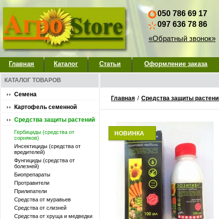
050 786 69 17
097 636 78 86
«Обратный звонок»
Главная
Каталог
Статьи
Оформление заказа
КАТАЛОГ ТОВАРОВ
Семена
Главная
/
Средства защиты растени
Картофель семенной
Средства защиты растений
Гербициды (средства от
НОВИНКА
сорняков)
Инсектициды (средства от
вредителей)
Фунгициды (средства от
болезней)
Биопрепараты
Протравители
Прилипатели
Средства от муравьев
Средства от слизней
Средства от хруща и медведки