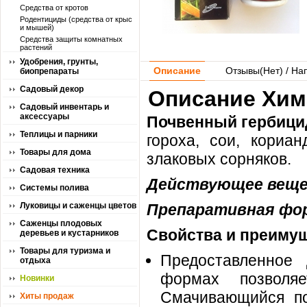
Средства от кротов
Родентициды (средства от крыс
и мышей)
Средства защиты комнатных
растений
Удобрения, грунты,
Описание
Отзывы(
Нет
) / На
биопрепараты
Садовый декор
Описание Хима
Садовый инвентарь и
аксессуары
Почвенный гербици
Теплицы и парники
гороха, сои, кориа
Товары для дома
злаковых сорняков.
Садовая техника
Действующее вещ
Системы полива
Луковицы и саженцы цветов
Препаративная фо
Саженцы плодовых
Свойства и преимущ
деревьев и кустарников
Товары для туризма и
Предоставленное
отдыха
формах позволяе
Новинки
Смачивающийся по
Хиты продаж