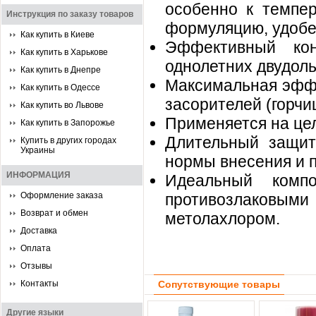
особенно к темпе
Инструкция по заказу товаров
формуляцию, удобе
Как купить в Киеве
Эффективный кон
Как купить в Харькове
однолетних двудоль
Как купить в Днепре
Максимальная эффе
Как купить в Одессе
засорителей (горчи
Как купить во Львове
Применяется на цел
Как купить в Запорожье
Длительный защит
Купить в других городах
Украины
нормы внесения и 
ИНФОРМАЦИЯ
Идеальный комп
Оформление заказа
противозлаковыми
Возврат и обмен
метолахлором.
Доставка
Оплата
Отзывы
Контакты
Сопутствующие товары
Другие языки