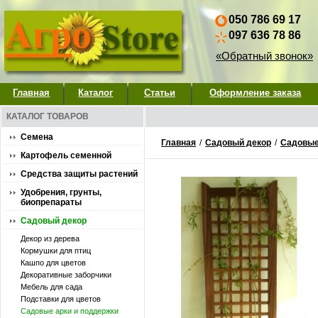
050 786 69 17
097 636 78 86
«Обратный звонок»
Главная
Каталог
Статьи
Оформление заказа
КАТАЛОГ ТОВАРОВ
Семена
Главная
/
Садовый декор
/
Садовые
Картофель семенной
Средства защиты растений
Удобрения, грунты,
биопрепараты
Садовый декор
Декор из дерева
Кормушки для птиц
Кашпо для цветов
Декоративные заборчики
Мебель для сада
Подставки для цветов
Садовые арки и поддержки