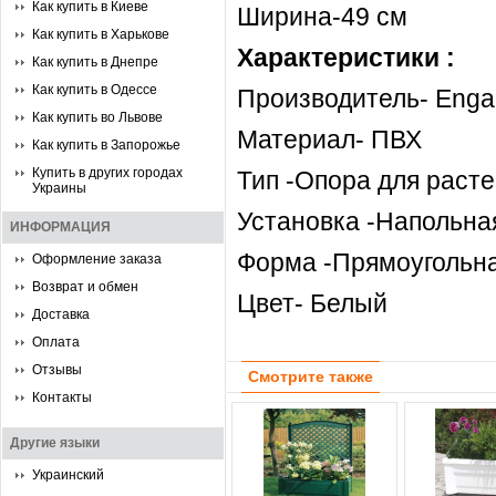
Как купить в Киеве
Ширина-49 см
Как купить в Харькове
Характеристики :
Как купить в Днепре
Как купить в Одессе
Производитель- Enga
Как купить во Львове
Материал- ПВХ
Как купить в Запорожье
Купить в других городах
Тип -Опора для раст
Украины
Установка -Напольна
ИНФОРМАЦИЯ
Форма -Прямоугольн
Оформление заказа
Возврат и обмен
Цвет- Белый
Доставка
Оплата
Отзывы
Смотрите также
Контакты
Другие языки
Украинский